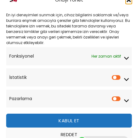
Kargo ve Teslimat
En iyi deneyimleri sunmak için, cihaz bilgilerini saklamak ve/veya
Kişisel Verilerin Korunması
bunlara erişmek amacıyla çerezler gibi teknolojiler kullanıyoruz. Bu
teknolojilere izin vermek, bu sitedeki tarama davranışı veya
Mesafeli Satış Sözleşmesi
benzersiz kimlikler gibi verileri işlememize izin verecektir. Onay
vermemek veya onayı geri çekmek, belirli özellikleri ve işlevleri
olumsuz etkileyebilir.
YARDIM
Fonksiyonel
Her zaman aktif
Müşteri Hizmetleri
Sipariş Takibi
İstatistik
İstatist
Sıkça Sorulan Sorular
Pazarlama
Pazarl
KABUL ET
REDDET
Bu site, size daha iyi bir tarama deneyimi sunmak için