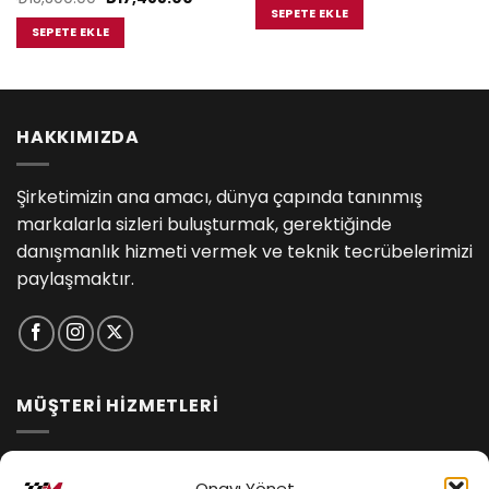
₺18,800.00.
fiyat:
fiyat:
andaki
SEPETE EKLE
.00.
₺17,485
₺18,800.00.
fiyat:
SEPETE EKLE
₺17,485.00.
HAKKIMIZDA
Şirketimizin ana amacı, dünya çapında tanınmış
markalarla sizleri buluşturmak, gerektiğinde
danışmanlık hizmeti vermek ve teknik tecrübelerimizi
paylaşmaktır.
MÜŞTERİ HİZMETLERİ
İptal ve İade Koşulları
Onayı Yönet