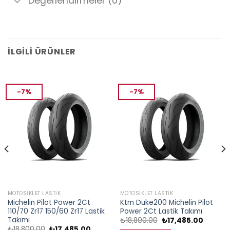
Değerlendirmeler (0)
İLGILI ÜRÜNLER
-7%
-7%
MOTOSIKLET LASTIK
MOTOSIKLET LASTIK
Michelin Pilot Power 2Ct
Ktm Duke200 Michelin Pilot
110/70 Zr17 150/60 Zr17 Lastik
Power 2Ct Lastik Takımı
Takımı
Orijinal
Şu
₺
18,800.00
₺
17,485.00
fiyat:
andaki
Orijinal
Şu
₺
18,800.00
₺
17,485.00