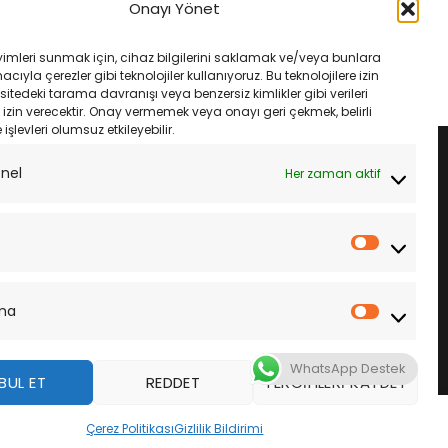
ty Extra 2.75-18 48S Tl
130/60-13 60S Michelin City Grip2
Onayı Yönet
Ön Lastik
Orijinal
Şu
Orijinal
Şu
₺
4,278.00
₺
4,600.00
₺
4,370.00
fiyat:
andaki
fiyat:
andaki
yimleri sunmak için, cihaz bilgilerini saklamak ve/veya bunlara
₺4,600.00.
fiyat:
₺4,600.00.
fiyat:
LE
SEPETE EKLE
ıyla çerezler gibi teknolojiler kullanıyoruz. Bu teknolojilere izin
₺4,278.00.
₺4,370.00.
sitedeki tarama davranışı veya benzersiz kimlikler gibi verileri
izin verecektir. Onay vermemek veya onayı geri çekmek, belirli
e işlevleri olumsuz etkileyebilir.
onel
Her zaman aktif
İstatistik
ma
Pazarla
WhatsApp Destek
BUL ET
REDDET
TERCIHLERI KAYDET
z
Çerez Politikası
Gizlilik Bildirimi
DAHA FAZLA BILGI
KABUL ET