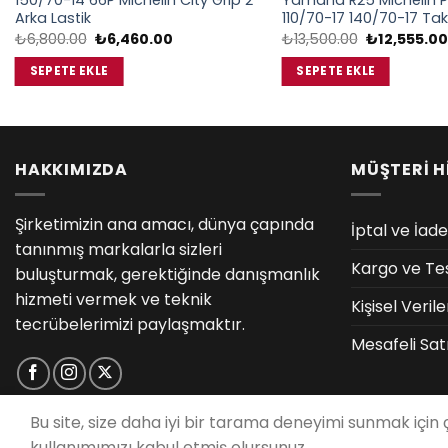
150/70-14 66P Michelin City Grip 2
Yamaha R25 Michelin Pi
Arka Lastik
110/70-17 140/70-17 Tak
Orijinal
Şu
Orijinal
₺
6,800.00
₺
6,460.00
₺
13,500.00
₺
12,555.00
fiyat:
andaki
fiyat:
₺6,800.00.
fiyat:
₺13,500.00.
SEPETE EKLE
SEPETE EKLE
₺6,460.00.
HAKKIMIZDA
MÜŞTERİ H
Şirketimizin ana amacı, dünya çapında
İptal ve İade
tanınmış markalarla sizleri
Kargo ve Te
buluşturmak, gerektiğinde danışmanlık
hizmeti vermek ve teknik
Kişisel Veri
tecrübelerimizi paylaşmaktır.
Mesafeli Sat
Bu site, size daha iyi bir tarama deneyimi sunmak için
kullanımımızı kabul etmiş olursunuz.