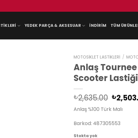
TIKLERI
YEDEK PARÇA & AKSESUAR
İNDIRIM
TÜM ÜRÜNLE
MOTOSIKLET LASTIKLERI
/
MOTOS
Anlaş Tournee 
Scooter Lastiği
Orijina
2,635.00
2,503
₺
₺
fiyat:
Anlaş %100 Türk Malı
₺2,635
Barkod: 487305553
Stokta yok