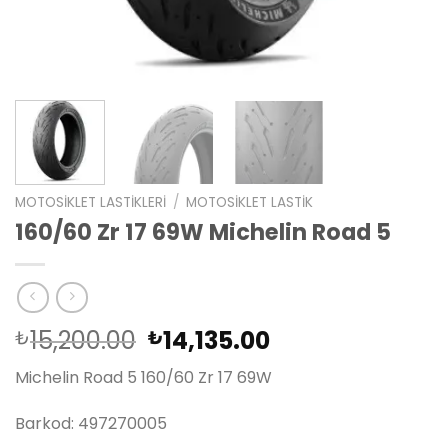
MOTOSIKLET LASTIKLERI
/
MOTOSIKLET LASTIK
160/60 Zr 17 69W Michelin Road 5
Orijinal
Şu
15,200.00
14,135.00
₺
₺
fiyat:
andaki
Michelin Road 5 160/60 Zr 17 69W
₺15,200.00.
fiyat:
₺14,135.00.
Barkod: 497270005