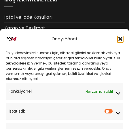
İptal ve İade Koşulları
Kargo ve Teslimat
Onayı Yönet
Kişisel Verilerin Korunması
Mesafeli Satış Sözleşmesi
En iyi deneyimleri sunmak için, cihaz bilgilerini saklamak ve/veya
bunlara erişmek amacıyla çerezler gibi teknolojiler kullanıyoruz. Bu
teknolojilere izin vermek, bu sitedeki tarama davranışı veya
YARDIM
benzersiz kimlikler gibi verileri işlememize izin verecektir. Onay
vermemek veya onayı geri çekmek, belirli özellikleri ve işlevleri
olumsuz etkileyebilir.
Müşteri Hizmetleri
Fonksiyonel
Her zaman aktif
Sipariş Takibi
Sıkça Sorulan Sorular
İstatistik
İstatist