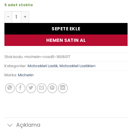
5 adet stokta
160/60 Zr 17 69W Michelin Road 5 adet
SEPETE EKLE
HEMEN SATIN AL
Stok kodu:
michelin-road5-1606017
Kategoriler:
Motosiklet Lastik
,
Motosiklet Lastikleri
Marka:
Michelin
Açıklama