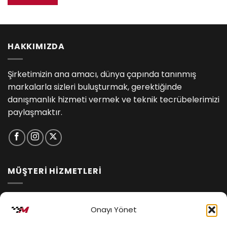
₺9,400.00.
HAKKIMIZDA
Şirketimizin ana amacı, dünya çapında tanınmış
markalarla sizleri buluşturmak, gerektiğinde
danışmanlık hizmeti vermek ve teknik tecrübelerimizi
paylaşmaktır.
MÜŞTERİ HİZMETLERİ
İptal ve İade Koşulları
Onayı Yönet
Kargo ve Teslimat