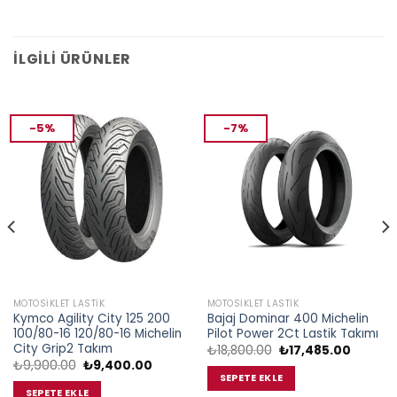
İLGILI ÜRÜNLER
-5%
-7%
MOTOSIKLET LASTIK
MOTOSIKLET LASTIK
Kymco Agility City 125 200
Bajaj Dominar 400 Michelin
100/80-16 120/80-16 Michelin
Pilot Power 2Ct Lastik Takımı
City Grip2 Takım
Orijinal
Şu
₺
18,800.00
₺
17,485.00
fiyat:
andaki
Orijinal
Şu
₺
9,900.00
₺
9,400.00
₺18,800.00.
fiyat:
fiyat:
andaki
SEPETE EKLE
.00.
₺17,485
₺9,900.00.
fiyat:
SEPETE EKLE