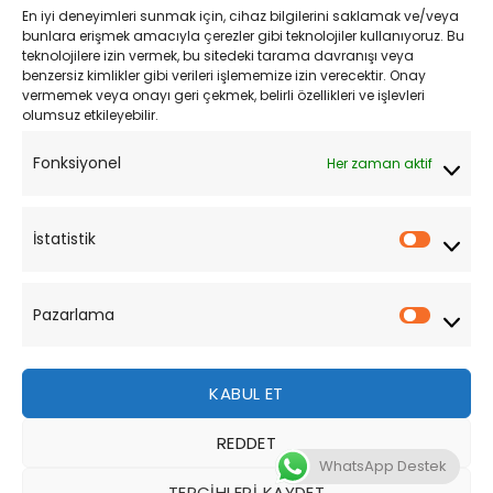
En iyi deneyimleri sunmak için, cihaz bilgilerini saklamak ve/veya
Kişisel Verilerin Korunması
bunlara erişmek amacıyla çerezler gibi teknolojiler kullanıyoruz. Bu
teknolojilere izin vermek, bu sitedeki tarama davranışı veya
Mesafeli Satış Sözleşmesi
benzersiz kimlikler gibi verileri işlememize izin verecektir. Onay
vermemek veya onayı geri çekmek, belirli özellikleri ve işlevleri
olumsuz etkileyebilir.
YARDIM
Fonksiyonel
Her zaman aktif
Müşteri Hizmetleri
Sipariş Takibi
İstatistik
İstatist
Sıkça Sorulan Sorular
Pazarlama
Pazarl
KABUL ET
REDDET
Bu site, size daha iyi bir tarama deneyimi sunmak için
WhatsApp Destek
çerezler kullanmaktadır. Bu web sitesinde gezinerek,
TERCIHLERI KAYDET