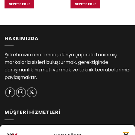
₺2,650.00.
fiyat:
₺2,650.00.
fiyat:
SEPETE EKLE
SEPETE EKLE
.
₺2,250.00.
₺2,250.0
HAKKIMIZDA
Şirketimizin ana amacı, dünya çapında tanınmış
markalarla sizleri buluşturmak, gerektiğinde
danışmanlık hizmeti vermek ve teknik tecrübelerimizi
paylaşmaktır.
MÜŞTERİ HİZMETLERİ
İptal ve İade Koşulları