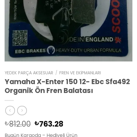
YEDEK PARÇA AKSESUAR
/
FREN VE EKIPMANLARI
Yamaha X-Enter 150 12- Ebc Sfa492
Organik Ön Fren Balatası
Orijinal
Şu
812.00
763.28
₺
₺
fiyat:
andaki
Bugün Kargoda – Hediyeli Ürün