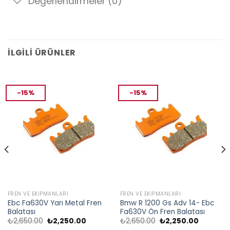
Değerlendirmeler (0)
İLGILI ÜRÜNLER
-15%
-15%
FREN VE EKIPMANLARI
FREN VE EKIPMANLARI
Ebc Fa630V Yarı Metal Fren
Bmw R 1200 Gs Adv 14- Ebc
Balatası
Fa630V Ön Fren Balatası
Orijinal
Şu
Orijinal
Şu
₺
2,650.00
₺
2,250.00
₺
2,650.00
₺
2,250.00
fiyat:
andaki
fiyat:
andaki