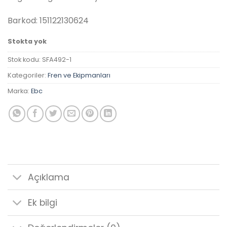
₺812.00.
fiyat:
₺763.28.
Barkod: 151122130624
Stokta yok
Stok kodu:
SFA492-1
Kategoriler:
Fren ve Ekipmanları
Marka:
Ebc
Açıklama
Ek bilgi