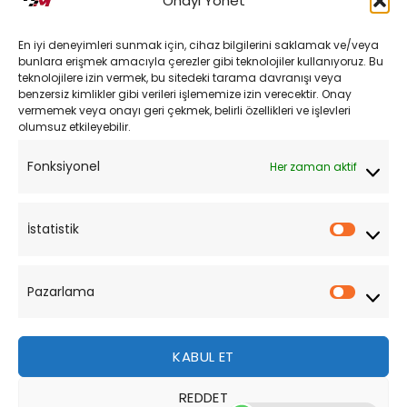
Onayı Yönet
Kargo ve Teslimat
En iyi deneyimleri sunmak için, cihaz bilgilerini saklamak ve/veya
Kişisel Verilerin Korunması
bunlara erişmek amacıyla çerezler gibi teknolojiler kullanıyoruz. Bu
teknolojilere izin vermek, bu sitedeki tarama davranışı veya
Mesafeli Satış Sözleşmesi
benzersiz kimlikler gibi verileri işlememize izin verecektir. Onay
vermemek veya onayı geri çekmek, belirli özellikleri ve işlevleri
olumsuz etkileyebilir.
YARDIM
Fonksiyonel
Her zaman aktif
Müşteri Hizmetleri
Sipariş Takibi
İstatistik
İstatist
Sıkça Sorulan Sorular
Pazarlama
Pazarl
KABUL ET
REDDET
Bu site, size daha iyi bir tarama deneyimi sunmak için