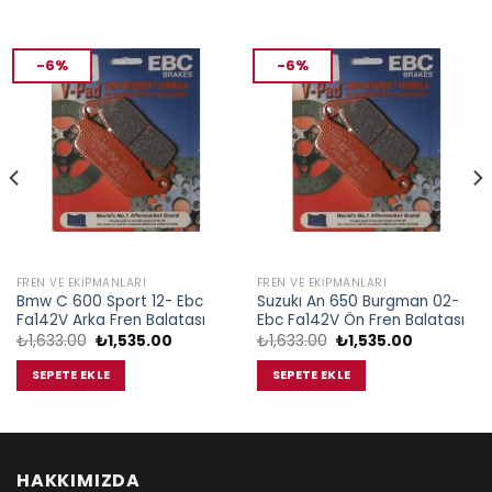
-6%
-6%
FREN VE EKIPMANLARI
FREN VE EKIPMANLARI
Bmw C 600 Sport 12- Ebc
Suzukı An 650 Burgman 02-
Fa142V Arka Fren Balatası
Ebc Fa142V Ön Fren Balatası
Orijinal
Şu
Orijinal
Şu
₺
1,633.00
₺
1,535.00
₺
1,633.00
₺
1,535.00
fiyat:
andaki
fiyat:
andaki
₺1,633.00.
fiyat:
₺1,633.00.
fiyat:
SEPETE EKLE
SEPETE EKLE
.
₺1,535.00.
₺1,535.00.
HAKKIMIZDA