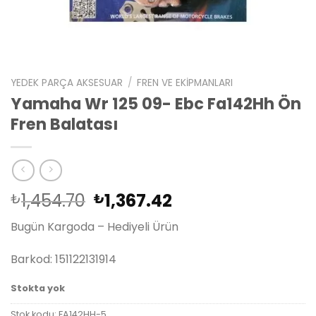
YEDEK PARÇA AKSESUAR
/
FREN VE EKIPMANLARI
Yamaha Wr 125 09- Ebc Fa142Hh Ön
Fren Balatası
Orijinal
Şu
1,454.70
1,367.42
₺
₺
fiyat:
andaki
Bugün Kargoda – Hediyeli Ürün
₺1,454.70.
fiyat:
₺1,367.42.
Barkod: 151122131914
Stokta yok
Stok kodu:
FA142HH-5