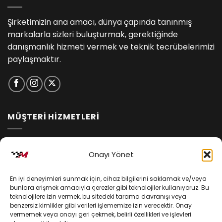
Şirketimizin ana amacı, dünya çapında tanınmış
markalarla sizleri buluşturmak, gerektiğinde
danışmanlık hizmeti vermek ve teknik tecrübelerimizi
paylaşmaktır.
MÜŞTERİ HİZMETLERİ
İptal ve İade Koşulları
Onayı Yönet
Kargo ve Teslimat
En iyi deneyimleri sunmak için, cihaz bilgilerini saklamak ve/veya
Kişisel Verilerin Korunması
bunlara erişmek amacıyla çerezler gibi teknolojiler kullanıyoruz. Bu
teknolojilere izin vermek, bu sitedeki tarama davranışı veya
Mesafeli Satış Sözleşmesi
benzersiz kimlikler gibi verileri işlememize izin verecektir. Onay
vermemek veya onayı geri çekmek, belirli özellikleri ve işlevleri