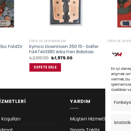
FREN VE EKIPMANLARI
FREN VE EKIP
Ebc Fa142V
Kymco Downtown 350 15- Galfer
Honda Cbr 
Fd474G1380 Arka Fren Balatası
Ön Fren Ba
Orijinal
Şu
O
₺
2,100.00
₺
1,975.00
₺
1,633.00
daki
fiyat:
andaki
f
at:
₺2,100.00.
fiyat:
₺
SEPETE EKLE
SEPETE EK
En iyi dene
,535.00.
₺1,975.00.
erişmek amac
vermek, bu 
işlememize 
özellikleri v
İZMETLERİ
YARDIM
Fonksiy
 Koşulları
Müşteri Hizmetleri
İstatistik
slimat
Sipariş Takibi