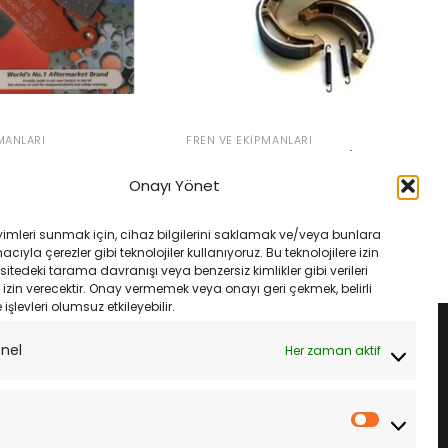
MANLARI
FREN VE EKIPMANLARI
500 R 13- Ebc Fa142V
Honda Cbf 150 Pcx 125/150 Dio
latası
Spacy Ebc H352 Yaylı Kampana
Onayı Yönet
Fren Seti
rijinal
Şu
₺
1,535.00
iyat:
andaki
Orijinal
Şu
₺
1,350.00
₺
1,270.00
1,633.00.
fiyat:
fiyat:
andaki
LE
yimleri sunmak için, cihaz bilgilerini saklamak ve/veya bunlara
₺1,535.00.
₺1,350.00.
fiyat:
SEPETE EKLE
ıyla çerezler gibi teknolojiler kullanıyoruz. Bu teknolojilere izin
₺1,270.00.
sitedeki tarama davranışı veya benzersiz kimlikler gibi verileri
izin verecektir. Onay vermemek veya onayı geri çekmek, belirli
e işlevleri olumsuz etkileyebilir.
onel
Her zaman aktif
İstatistik