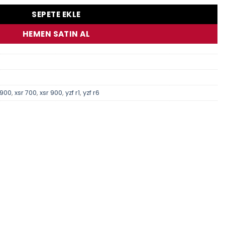
SEPETE EKLE
HEMEN SATIN AL
 900
,
xsr 700
,
xsr 900
,
yzf r1
,
yzf r6