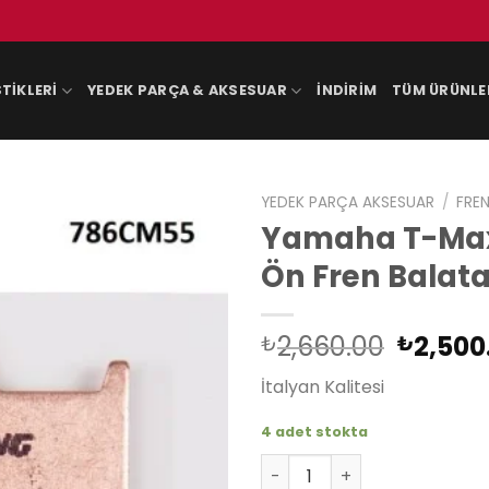
TIKLERI
YEDEK PARÇA & AKSESUAR
İNDIRIM
TÜM ÜRÜNLE
YEDEK PARÇA AKSESUAR
/
FREN
Yamaha T-Max 
Ön Fren Balata
Orijina
2,660.00
2,500
₺
₺
fiyat:
İtalyan Kalitesi
₺2,660
4 adet stokta
Yamaha T-Max 500 2008-201