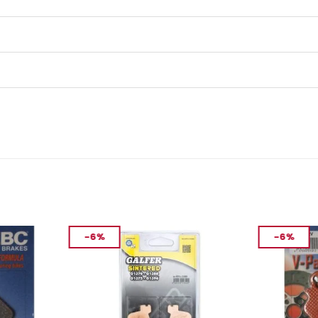
-6%
-6%