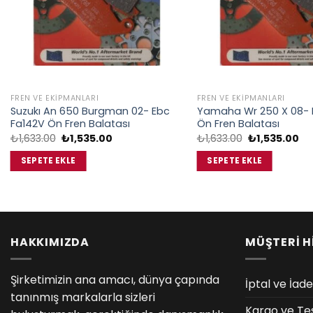
FREN VE EKIPMANLARI
FREN VE EKIPMANLARI
Suzukı An 650 Burgman 02- Ebc
Yamaha Wr 250 X 08- 
Fa142V Ön Fren Balatası
Ön Fren Balatası
Orijinal
Şu
Orijinal
Şu
₺
1,633.00
₺
1,535.00
₺
1,633.00
₺
1,535.00
fiyat:
andaki
fiyat:
an
₺1,633.00.
fiyat:
₺1,633.00.
fiy
SEPETE EKLE
SEPETE EKLE
₺1,535.00.
₺1
HAKKIMIZDA
MÜŞTERİ H
Şirketimizin ana amacı, dünya çapında
İptal ve İade
tanınmış markalarla sizleri
Kargo ve Te