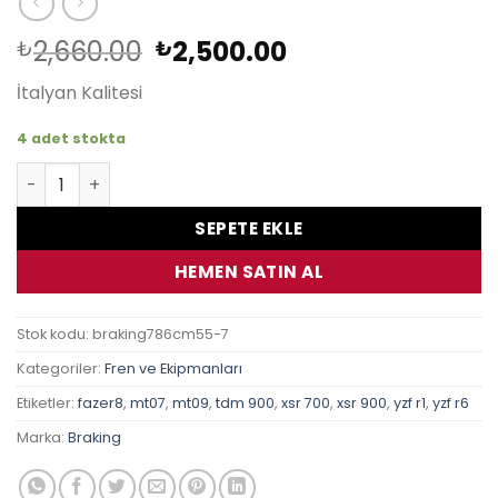
Orijinal
Şu
2,660.00
2,500.00
₺
₺
fiyat:
andaki
İtalyan Kalitesi
₺2,660.00.
fiyat:
₺2,500.00.
4 adet stokta
Yamaha MT-09 SP 900 2014-2021 Braking Sinter Ön Fren 
SEPETE EKLE
HEMEN SATIN AL
Stok kodu:
braking786cm55-7
Kategoriler:
Fren ve Ekipmanları
Etiketler:
fazer8
,
mt07
,
mt09
,
tdm 900
,
xsr 700
,
xsr 900
,
yzf r1
,
yzf r6
Marka:
Braking