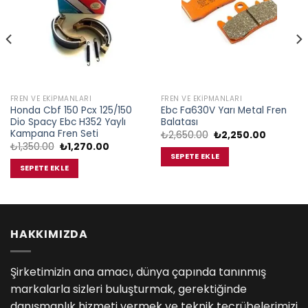
FREN VE EKIPMANLARI
FREN VE EKIPMANLARI
Honda Cbf 150 Pcx 125/150
Ebc Fa630V Yarı Metal Fren
Dio Spacy Ebc H352 Yaylı
Balatası
Kampana Fren Seti
Orijinal
Şu
₺
2,650.00
₺
2,250.00
fiyat:
andaki
Orijinal
Şu
₺
1,350.00
₺
1,270.00
₺2,650.00.
fiyat:
fiyat:
andaki
SEPETE EKLE
00.
₺2,250.0
₺1,350.00.
fiyat:
SEPETE EKLE
₺1,270.00.
HAKKIMIZDA
Şirketimizin ana amacı, dünya çapında tanınmış
markalarla sizleri buluşturmak, gerektiğinde
danışmanlık hizmeti vermek ve teknik tecrübelerimizi