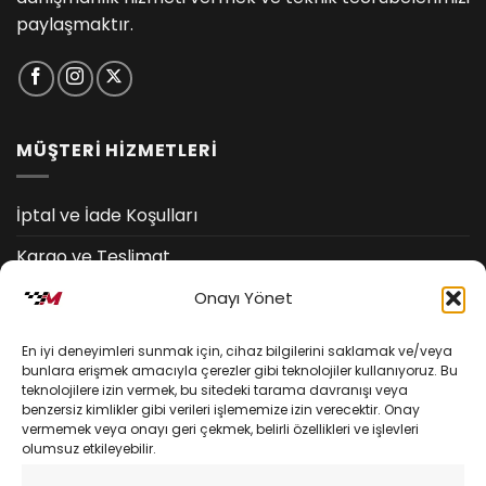
paylaşmaktır.
MÜŞTERİ HİZMETLERİ
İptal ve İade Koşulları
Kargo ve Teslimat
Kişisel Verilerin Korunması
Onayı Yönet
Mesafeli Satış Sözleşmesi
En iyi deneyimleri sunmak için, cihaz bilgilerini saklamak ve/veya
bunlara erişmek amacıyla çerezler gibi teknolojiler kullanıyoruz. Bu
teknolojilere izin vermek, bu sitedeki tarama davranışı veya
YARDIM
benzersiz kimlikler gibi verileri işlememize izin verecektir. Onay
vermemek veya onayı geri çekmek, belirli özellikleri ve işlevleri
olumsuz etkileyebilir.
Müşteri Hizmetleri