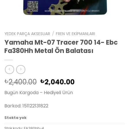
YEDEK PARÇA AKSESUAR
/
FREN VE EKIPMANLARI
Yamaha Mt-07 Tracer 700 14- Ebc
Fa380Hh Metal Ön Balatası
Orijinal
Şu
2,400.00
2,040.00
₺
₺
fiyat:
andaki
Bugün Kargoda – Hediyeli Ürün
₺2,400.00.
fiyat:
₺2,040.00.
Barkod: 151122131822
Stokta yok
Stok kodu:
FA380hh-4