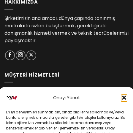
HAKKIMIZDA
Şirketimizin ana amacı, dünya çapında tanınmış
markalarla sizleri buluşturmak, gerektiğinde
danışmanlık hizmeti vermek ve teknik tecrübelerimizi
paylaşmaktır.
MÜŞTERİ HİZMETLERİ
İptal ve İade Koşulları
Onayı Yönet
Kargo ve Teslimat
En iyi deneyimleri sunmak için, cihaz bilgilerini saklamak ve/veya
Kişisel Verilerin Korunması
bunlara erişmek amacıyla çerezler gibi teknolojiler kullanıyoruz. Bu
teknolojilere izin vermek, bu sitedeki tarama davranışı veya
Mesafeli Satış Sözleşmesi
benzersiz kimlikler gibi verileri işlememize izin verecektir. Onay