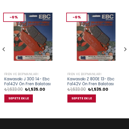
-6%
-6%
FREN VE EKIPMANLARI
FREN VE EKIPMANLARI
Kawasakı J 300 14- Ebc
Kawasakı Z 800E 13- Ebc
Fa142V Ön Fren Balatası
Fa142V Ön Fren Balatası
Orijinal
Şu
Orijinal
Şu
₺
1,633.00
₺
1,535.00
₺
1,633.00
₺
1,535.00
fiyat:
andaki
fiyat:
andaki
₺1,633.00.
fiyat:
₺1,633.00.
fiyat:
SEPETE EKLE
SEPETE EKLE
00.
₺1,535.00.
₺1,535.00.