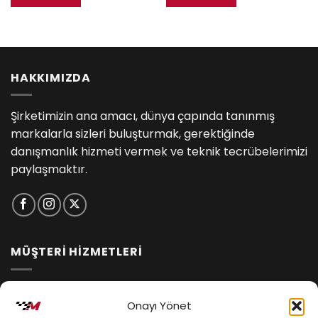
.
₺2,250.00.
₺1,535.00.
HAKKIMIZDA
Şirketimizin ana amacı, dünya çapında tanınmış
markalarla sizleri buluşturmak, gerektiğinde
danışmanlık hizmeti vermek ve teknik tecrübelerimizi
paylaşmaktır.
MÜŞTERİ HİZMETLERİ
İptal ve İade Koşulları
Onayı Yönet