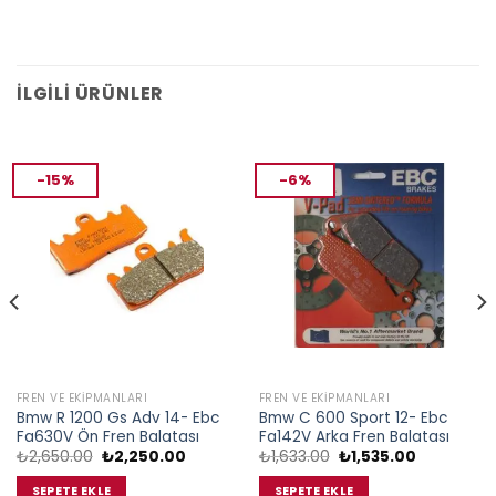
İLGILI ÜRÜNLER
-15%
-6%
FREN VE EKIPMANLARI
FREN VE EKIPMANLARI
Bmw R 1200 Gs Adv 14- Ebc
Bmw C 600 Sport 12- Ebc
Fa630V Ön Fren Balatası
Fa142V Arka Fren Balatası
Orijinal
Şu
Orijinal
Şu
₺
2,650.00
₺
2,250.00
₺
1,633.00
₺
1,535.00
fiyat:
andaki
fiyat:
andaki
₺2,650.00.
fiyat:
₺1,633.00.
fiyat:
SEPETE EKLE
SEPETE EKLE