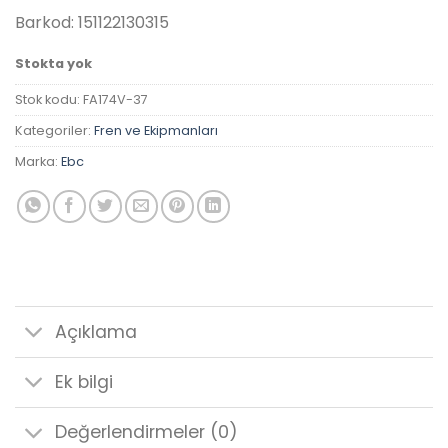
₺1,192.20.
Barkod: 151122130315
Stokta yok
Stok kodu:
FA174V-37
Kategoriler:
Fren ve Ekipmanları
Marka:
Ebc
Açıklama
Ek bilgi
Değerlendirmeler (0)