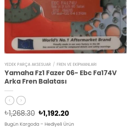
YEDEK PARÇA AKSESUAR
/
FREN VE EKIPMANLARI
Yamaha Fz1 Fazer 06- Ebc Fa174V
Arka Fren Balatası
Orijinal
Şu
1,268.30
1,192.20
₺
₺
fiyat:
andaki
Bugün Kargoda – Hediyeli Ürün
₺1,268.30.
fiyat: