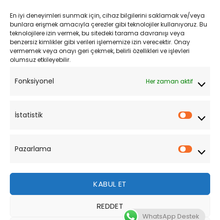
Kargo ve Teslimat
En iyi deneyimleri sunmak için, cihaz bilgilerini saklamak ve/veya
Kişisel Verilerin Korunması
bunlara erişmek amacıyla çerezler gibi teknolojiler kullanıyoruz. Bu
teknolojilere izin vermek, bu sitedeki tarama davranışı veya
Mesafeli Satış Sözleşmesi
benzersiz kimlikler gibi verileri işlememize izin verecektir. Onay
vermemek veya onayı geri çekmek, belirli özellikleri ve işlevleri
olumsuz etkileyebilir.
YARDIM
Fonksiyonel
Her zaman aktif
Müşteri Hizmetleri
Sipariş Takibi
İstatistik
İstatist
Sıkça Sorulan Sorular
Pazarlama
Pazarl
KABUL ET
REDDET
Bu site, size daha iyi bir tarama deneyimi sunmak için
WhatsApp Destek
çerezler kullanmaktadır. Bu web sitesinde gezinerek,