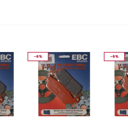
-6%
-6%