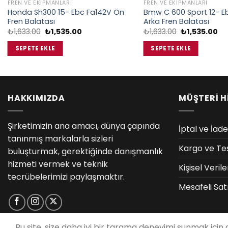
FREN VE EKIPMANLARI
FREN VE EKIPMANLARI
Honda Sh300 15- Ebc Fa142V Ön
Bmw C 600 Sport 12- E
Fren Balatası
Arka Fren Balatası
Orijinal
Şu
Orijinal
Şu
₺
1,633.00
₺
1,535.00
₺
1,633.00
₺
1,535.00
fiyat:
andaki
fiyat:
an
₺1,633.00.
fiyat:
₺1,633.00.
fiy
SEPETE EKLE
SEPETE EKLE
₺1,535.00.
₺1
HAKKIMIZDA
MÜŞTERİ H
Şirketimizin ana amacı, dünya çapında
İptal ve İade
tanınmış markalarla sizleri
Kargo ve Te
buluşturmak, gerektiğinde danışmanlık
hizmeti vermek ve teknik
Kişisel Veri
tecrübelerimizi paylaşmaktır.
Mesafeli Sat
Bu site, size daha iyi bir tarama deneyimi sunmak için