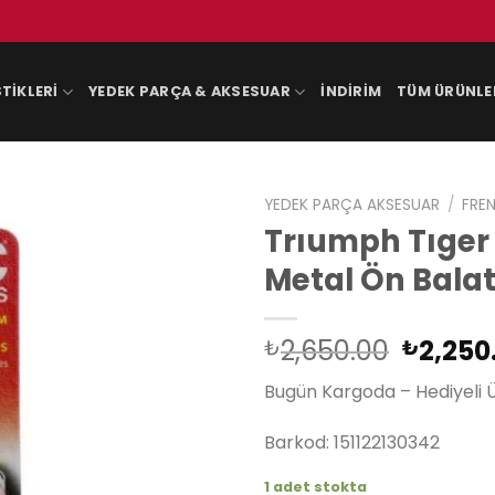
TIKLERI
YEDEK PARÇA & AKSESUAR
İNDIRIM
TÜM ÜRÜNLE
YEDEK PARÇA AKSESUAR
/
FREN
Trıumph Tıger 
Metal Ön Bala
Orijina
2,650.00
2,250
₺
₺
fiyat:
Bugün Kargoda – Hediyeli 
₺2,650
Barkod: 151122130342
1 adet stokta