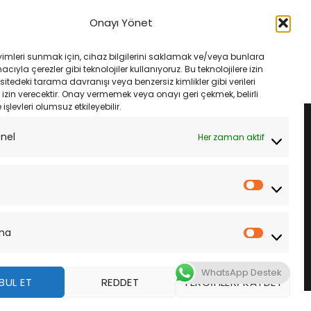
MANLARI
FREN VE EKIPMANLARI
-250 R 17- Ebc Fa142V
Honda Cbr 500 R 13- Ebc Fa142V
Onayı Yönet
latası
Ön Fren Balatası
rijinal
Şu
Orijinal
Şu
₺
1,535.00
₺
1,633.00
₺
1,535.00
iyat:
andaki
fiyat:
andaki
yimleri sunmak için, cihaz bilgilerini saklamak ve/veya bunlara
1,633.00.
fiyat:
₺1,633.00.
fiyat:
LE
SEPETE EKLE
ıyla çerezler gibi teknolojiler kullanıyoruz. Bu teknolojilere izin
₺1,535.00.
₺1,535.00.
sitedeki tarama davranışı veya benzersiz kimlikler gibi verileri
izin verecektir. Onay vermemek veya onayı geri çekmek, belirli
e işlevleri olumsuz etkileyebilir.
onel
Her zaman aktif
İstatistik
ma
Pazarla
WhatsApp Destek
BUL ET
REDDET
TERCIHLERI KAYDET
z