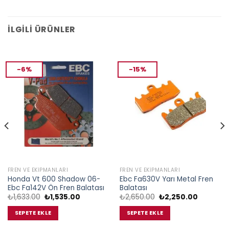
İLGILI ÜRÜNLER
-6%
-15%
FREN VE EKIPMANLARI
FREN VE EKIPMANLARI
Honda Vt 600 Shadow 06-
Ebc Fa630V Yarı Metal Fren
Ebc Fa142V Ön Fren Balatası
Balatası
Orijinal
Şu
Orijinal
Şu
₺
1,633.00
₺
1,535.00
₺
2,650.00
₺
2,250.00
fiyat:
andaki
fiyat:
andaki
₺1,633.00.
fiyat:
₺2,650.00.
fiyat:
SEPETE EKLE
SEPETE EKLE
.
₺1,535.00.
₺2,250.0