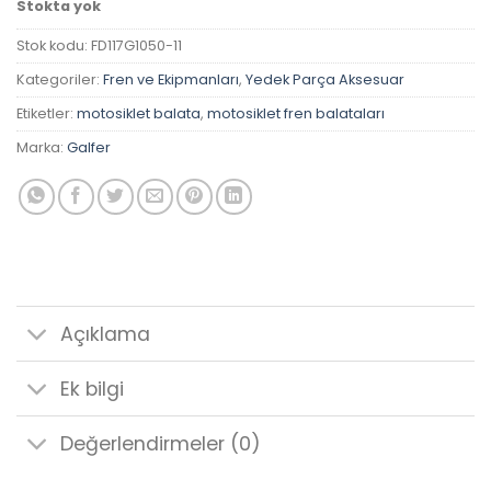
Stokta yok
Stok kodu:
FD117G1050-11
Kategoriler:
Fren ve Ekipmanları
,
Yedek Parça Aksesuar
Etiketler:
motosiklet balata
,
motosiklet fren balataları
Marka:
Galfer
Açıklama
Ek bilgi
Değerlendirmeler (0)