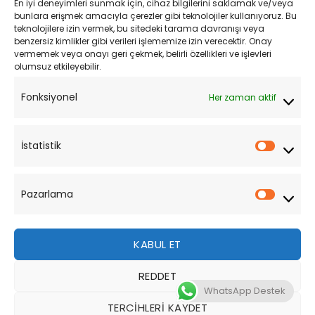
En iyi deneyimleri sunmak için, cihaz bilgilerini saklamak ve/veya
Kişisel Verilerin Korunması
bunlara erişmek amacıyla çerezler gibi teknolojiler kullanıyoruz. Bu
teknolojilere izin vermek, bu sitedeki tarama davranışı veya
Mesafeli Satış Sözleşmesi
benzersiz kimlikler gibi verileri işlememize izin verecektir. Onay
vermemek veya onayı geri çekmek, belirli özellikleri ve işlevleri
olumsuz etkileyebilir.
YARDIM
Fonksiyonel
Her zaman aktif
Müşteri Hizmetleri
Sipariş Takibi
İstatistik
İstatist
Sıkça Sorulan Sorular
Pazarlama
Pazarl
KABUL ET
REDDET
Bu site, size daha iyi bir tarama deneyimi sunmak için
WhatsApp Destek
çerezler kullanmaktadır. Bu web sitesinde gezinerek,
TERCIHLERI KAYDET
çerez kullanımımızı kabul etmiş olursunuz.