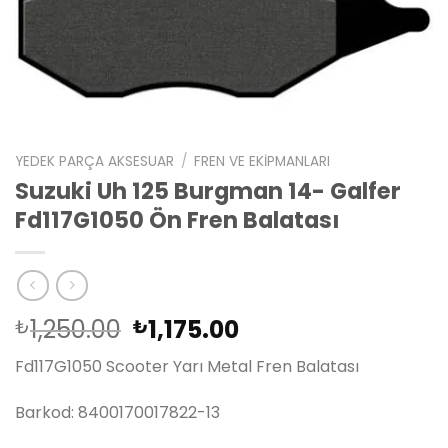
YEDEK PARÇA AKSESUAR
/
FREN VE EKIPMANLARI
Suzuki Uh 125 Burgman 14- Galfer
Fd117G1050 Ön Fren Balatası
Orijinal
Şu
1,250.00
1,175.00
₺
₺
fiyat:
andaki
Fd117G1050 Scooter Yarı Metal Fren Balatası
₺1,250.00.
fiyat:
₺1,175.00.
Barkod: 8400170017822-13