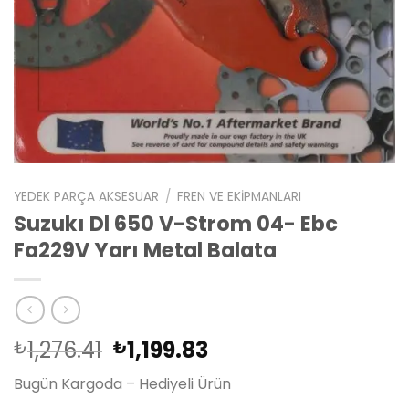
YEDEK PARÇA AKSESUAR
/
FREN VE EKIPMANLARI
Suzukı Dl 650 V-Strom 04- Ebc
Fa229V Yarı Metal Balata
Orijinal
Şu
1,276.41
1,199.83
₺
₺
fiyat:
andaki
Bugün Kargoda – Hediyeli Ürün
₺1,276.41.
fiyat: