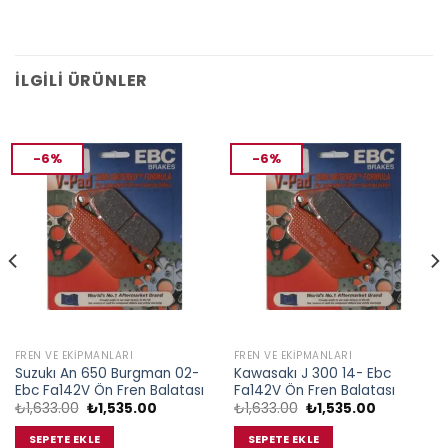
İLGILI ÜRÜNLER
-6%
-6%
FREN VE EKIPMANLARI
FREN VE EKIPMANLARI
Suzukı An 650 Burgman 02-
Kawasakı J 300 14- Ebc
Ebc Fa142V Ön Fren Balatası
Fa142V Ön Fren Balatası
Orijinal
Şu
Orijinal
Şu
₺
1,633.00
₺
1,535.00
₺
1,633.00
₺
1,535.00
fiyat:
andaki
fiyat:
andaki
₺1,633.00.
fiyat:
₺1,633.00.
fiyat:
SEPETE EKLE
SEPETE EKLE
.
₺1,535.00.
₺1,535.00.