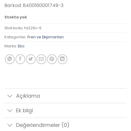
₺1,199.83.
Barkod: 8400160001749-3
Stokta yok
Stok kodu:
fa229v-6
Kategoriler:
Fren ve Ekipmanları
Marka:
Ebc
Açıklama
Ek bilgi
Değerlendirmeler (0)