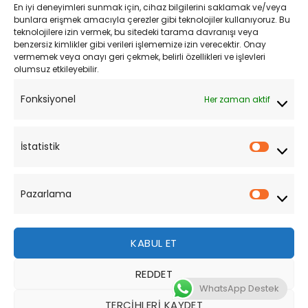
En iyi deneyimleri sunmak için, cihaz bilgilerini saklamak ve/veya
Kişisel Verilerin Korunması
bunlara erişmek amacıyla çerezler gibi teknolojiler kullanıyoruz. Bu
teknolojilere izin vermek, bu sitedeki tarama davranışı veya
Mesafeli Satış Sözleşmesi
benzersiz kimlikler gibi verileri işlememize izin verecektir. Onay
vermemek veya onayı geri çekmek, belirli özellikleri ve işlevleri
olumsuz etkileyebilir.
YARDIM
Fonksiyonel
Her zaman aktif
Müşteri Hizmetleri
Sipariş Takibi
İstatistik
İstatist
Sıkça Sorulan Sorular
Pazarlama
Pazarl
KABUL ET
REDDET
Bu site, size daha iyi bir tarama deneyimi sunmak için
WhatsApp Destek
çerezler kullanmaktadır. Bu web sitesinde gezinerek,
TERCIHLERI KAYDET