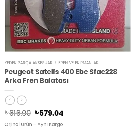
YEDEK PARÇA AKSESUAR
/
FREN VE EKIPMANLARI
Peugeot Satelis 400 Ebc Sfac228
Arka Fren Balatası
Orijinal
Şu
616.00
579.04
₺
₺
fiyat:
andaki
Orjinal Ürün – Aynı Kargo
₺616.00.
fiyat:
₺579.04.