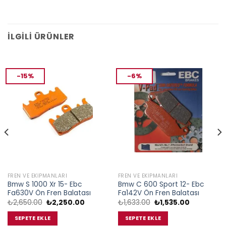
İLGILI ÜRÜNLER
-15%
-6%
FREN VE EKIPMANLARI
FREN VE EKIPMANLARI
Bmw S 1000 Xr 15- Ebc
Bmw C 600 Sport 12- Ebc
Fa630V Ön Fren Balatası
Fa142V Ön Fren Balatası
Orijinal
Şu
Orijinal
Şu
₺
2,650.00
₺
2,250.00
₺
1,633.00
₺
1,535.00
fiyat:
andaki
fiyat:
andaki
₺2,650.00.
fiyat:
₺1,633.00.
fiyat:
SEPETE EKLE
SEPETE EKLE
.
₺2,250.00.
₺1,535.00.