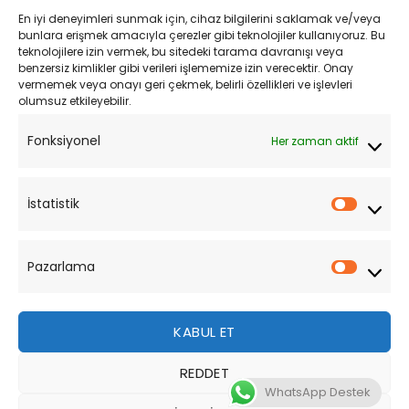
En iyi deneyimleri sunmak için, cihaz bilgilerini saklamak ve/veya
Kişisel Verilerin Korunması
bunlara erişmek amacıyla çerezler gibi teknolojiler kullanıyoruz. Bu
teknolojilere izin vermek, bu sitedeki tarama davranışı veya
Mesafeli Satış Sözleşmesi
benzersiz kimlikler gibi verileri işlememize izin verecektir. Onay
vermemek veya onayı geri çekmek, belirli özellikleri ve işlevleri
olumsuz etkileyebilir.
YARDIM
Fonksiyonel
Her zaman aktif
Müşteri Hizmetleri
Sipariş Takibi
İstatistik
İstatist
Sıkça Sorulan Sorular
Pazarlama
Pazarl
KABUL ET
REDDET
Bu site, size daha iyi bir tarama deneyimi sunmak için
WhatsApp Destek
çerezler kullanmaktadır. Bu web sitesinde gezinerek,