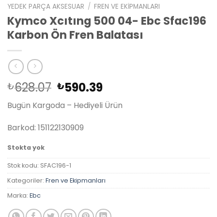
YEDEK PARÇA AKSESUAR
/
FREN VE EKIPMANLARI
Kymco Xcıtıng 500 04- Ebc Sfac196
Karbon Ön Fren Balatası
Orijinal
Şu
628.07
590.39
₺
₺
fiyat:
andaki
Bugün Kargoda – Hediyeli Ürün
₺628.07.
fiyat:
₺590.39.
Barkod: 151122130909
Stokta yok
Stok kodu:
SFAC196-1
Kategoriler:
Fren ve Ekipmanları
Marka:
Ebc