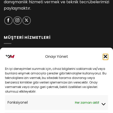
danışmanlık hizmeti vermek ve teknik tecrübelerimizi
paylaşmaktır.
MÜŞTERİ HİZMETLERİ
İptal ve İade Koşulları
Onayı Yönet
Kargo ve Teslimat
En iyi deneyimleri sunmak için, cihaz bilgilerini saklamak ve/veya
Kişisel Verilerin Korunması
bunlara erişmek amacıyla çerezler gibi teknolojiler kullanıyoruz. Bu
teknolojilere izin vermek, bu sitedeki tarama davranışı veya
Mesafeli Satış Sözleşmesi
benzersiz kimlikler gibi verileri işlememize izin verecektir. Onay
vermemek veya onayı geri çekmek, belirli özellikleri ve işlevleri
olumsuz etkileyebilir.
YARDIM
Fonksiyonel
Her zaman aktif
Müşteri Hizmetleri