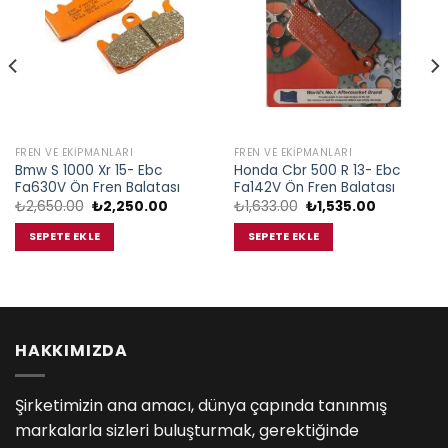
FREN VE EKIPMANLARI
FREN VE EKIPMANLARI
Bmw S 1000 Xr 15- Ebc
Honda Cbr 500 R 13- Ebc
Fa630V Ön Fren Balatası
Fa142V Ön Fren Balatası
Orijinal
Şu
Orijinal
Şu
₺
2,650.00
₺
2,250.00
₺
1,633.00
₺
1,535.00
fiyat:
andaki
fiyat:
andaki
₺2,650.00.
fiyat:
₺1,633.00.
fiyat:
SEPETE EKLE
SEPETE EKLE
.
₺2,250.00.
₺1,535.00.
HAKKIMIZDA
Şirketimizin ana amacı, dünya çapında tanınmış
markalarla sizleri buluşturmak, gerektiğinde