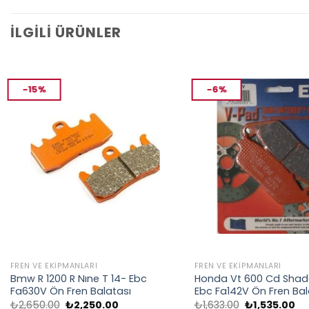
İLGILI ÜRÜNLER
-15%
-6%
FREN VE EKIPMANLARI
FREN VE EKIPMANLARI
Bmw R 1200 R Nıne T 14- Ebc
Honda Vt 600 Cd Sha
Fa630V Ön Fren Balatası
Ebc Fa142V Ön Fren Bal
Orijinal
Şu
Orijinal
Şu
₺
2,650.00
₺
2,250.00
₺
1,633.00
₺
1,535.00