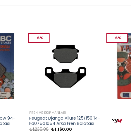
-6%
-6%
FREN VE EKIPMANLARI
FREN VE EKIP
dow 94-
Peugeot Django Allure 125/150 14-
Kawasakı J
atası
Fd075G1054 Arka Fren Balatası
Fren Balata
Orijinal
Şu
O
₺
1,235.00
₺
1,160.00
₺
1,633.00