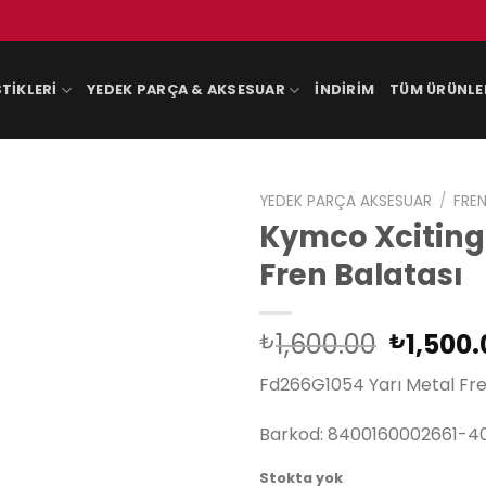
TIKLERI
YEDEK PARÇA & AKSESUAR
İNDIRIM
TÜM ÜRÜNLE
YEDEK PARÇA AKSESUAR
/
FREN
Kymco Xciting
Fren Balatası
Orijina
1,600.00
1,500.
₺
₺
fiyat:
Fd266G1054 Yarı Metal Fre
₺1,600.
Barkod: 8400160002661-4
Stokta yok