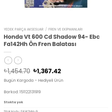
YEDEK PARÇA AKSESUAR
/
FREN VE EKIPMANLARI
Honda Vt 600 Cd Shadow 94- Ebc
Fa142Hh Ön Fren Balatası
Orijinal
Şu
1,454.70
1,367.42
₺
₺
fiyat:
andaki
Bugün Kargoda – Hediyeli Ürün
₺1,454.70.
fiyat:
₺1,367.42.
Barkod: 151122131919
Stokta yok
Stok kodu:
FA142HH-9