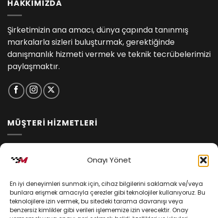
HAKKIMIZDA
Şirketimizin ana amacı, dünya çapında tanınmış
markalarla sizleri buluşturmak, gerektiğinde
danışmanlık hizmeti vermek ve teknik tecrübelerimizi
paylaşmaktır.
MÜŞTERİ HİZMETLERİ
İptal ve İade Koşulları
Onayı Yönet
Kargo ve Teslimat
En iyi deneyimleri sunmak için, cihaz bilgilerini saklamak ve/veya
Kişisel Verilerin Korunması
bunlara erişmek amacıyla çerezler gibi teknolojiler kullanıyoruz. Bu
teknolojilere izin vermek, bu sitedeki tarama davranışı veya
Mesafeli Satış Sözleşmesi
benzersiz kimlikler gibi verileri işlememize izin verecektir. Onay