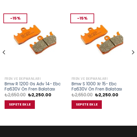
-15%
-15%
FREN VE EKIPMANLARI
FREN VE EKIPMANLARI
Bmw R 1200 Gs Adv 14- Ebc
Bmw S 1000 Xr 15- Ebc
Fa630V Ön Fren Balatası
Fa630V Ön Fren Balatası
Orijinal
Şu
Orijinal
Şu
₺
2,650.00
₺
2,250.00
₺
2,650.00
₺
2,250.00
fiyat:
andaki
fiyat:
andaki
₺2,650.00.
fiyat:
₺2,650.00.
fiyat:
SEPETE EKLE
SEPETE EKLE
₺2,250.00.
₺2,250.0
.