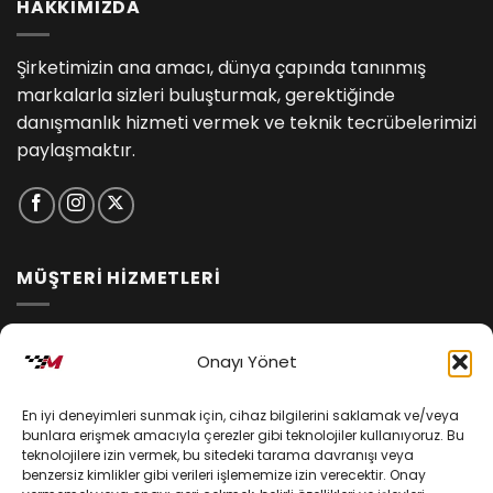
HAKKIMIZDA
Şirketimizin ana amacı, dünya çapında tanınmış
markalarla sizleri buluşturmak, gerektiğinde
danışmanlık hizmeti vermek ve teknik tecrübelerimizi
paylaşmaktır.
MÜŞTERİ HİZMETLERİ
İptal ve İade Koşulları
Onayı Yönet
Kargo ve Teslimat
En iyi deneyimleri sunmak için, cihaz bilgilerini saklamak ve/veya
Kişisel Verilerin Korunması
bunlara erişmek amacıyla çerezler gibi teknolojiler kullanıyoruz. Bu
teknolojilere izin vermek, bu sitedeki tarama davranışı veya
Mesafeli Satış Sözleşmesi
benzersiz kimlikler gibi verileri işlememize izin verecektir. Onay