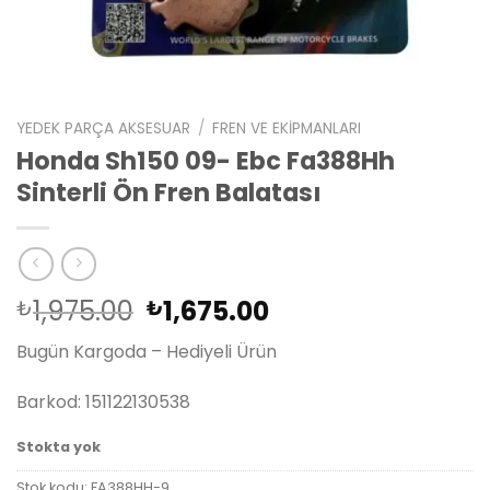
YEDEK PARÇA AKSESUAR
/
FREN VE EKIPMANLARI
Honda Sh150 09- Ebc Fa388Hh
Sinterli Ön Fren Balatası
Orijinal
Şu
1,975.00
1,675.00
₺
₺
fiyat:
andaki
Bugün Kargoda – Hediyeli Ürün
₺1,975.00.
fiyat:
₺1,675.00.
Barkod: 151122130538
Stokta yok
Stok kodu:
FA388HH-9