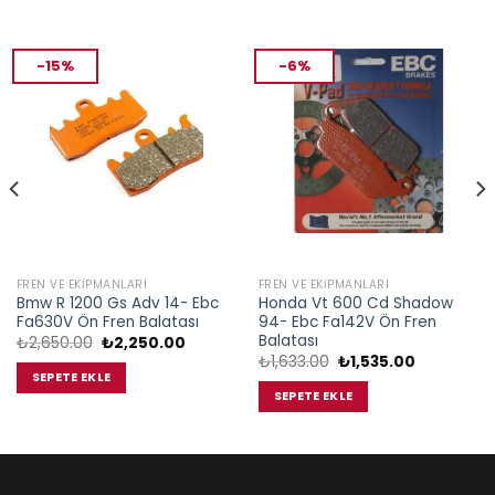
-15%
-6%
FREN VE EKIPMANLARI
FREN VE EKIPMANLARI
Bmw R 1200 Gs Adv 14- Ebc
Honda Vt 600 Cd Shadow
Fa630V Ön Fren Balatası
94- Ebc Fa142V Ön Fren
Balatası
Orijinal
Şu
₺
2,650.00
₺
2,250.00
fiyat:
andaki
Orijinal
Şu
₺
1,633.00
₺
1,535.00
₺2,650.00.
fiyat:
fiyat:
andaki
SEPETE EKLE
00.
₺2,250.00.
₺1,633.00.
fiyat:
SEPETE EKLE
₺1,535.00.