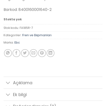
₺1,327.20.
fiyat:
₺1,247.57.
Barkod: 8400160001640-2
Stokta yok
Stok kodu:
FA185R-7
Kategoriler:
Fren ve Ekipmanları
Marka:
Ebc
Açıklama
Ek bilgi