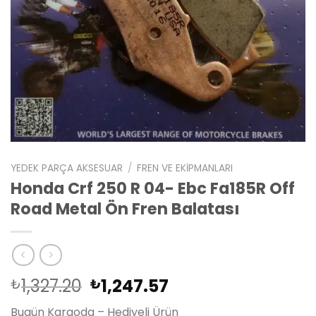
YEDEK PARÇA AKSESUAR
/
FREN VE EKIPMANLARI
Honda Crf 250 R 04- Ebc Fa185R Off
Road Metal Ön Fren Balatası
Orijinal
Şu
1,327.20
1,247.57
₺
₺
fiyat:
andaki
Bugün Kargoda – Hediyeli Ürün