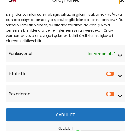
Onayı Yönet
Kargo ve Teslimat
En iyi deneyimleri sunmak için, cihaz bilgilerini saklamak ve/veya
Kişisel Verilerin Korunması
bunlara erişmek amacıyla çerezler gibi teknolojiler kullanıyoruz. Bu
teknolojilere izin vermek, bu sitedeki tarama davranışı veya
Mesafeli Satış Sözleşmesi
benzersiz kimlikler gibi verileri işlememize izin verecektir. Onay
vermemek veya onayı geri çekmek, belirli özellikleri ve işlevleri
olumsuz etkileyebilir.
YARDIM
Fonksiyonel
Her zaman aktif
Müşteri Hizmetleri
Sipariş Takibi
İstatistik
İstatist
Sıkça Sorulan Sorular
Pazarlama
Pazarl
KABUL ET
REDDET
Bu site, size daha iyi bir tarama deneyimi sunmak için