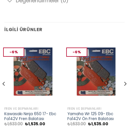
Değerlendirmeler (0)
İLGILI ÜRÜNLER
-6%
-6%
FREN VE EKIPMANLARI
FREN VE EKIPMANLARI
Kawasakı Nınja 650 17- Ebc
Yamaha Wr 125 09- Ebc
Fa142V Fren Balatası
Fa142V Ön Fren Balatası
Orijinal
Şu
Orijinal
Şu
₺
1,633.00
₺
1,535.00
₺
1,633.00
₺
1,535.00
fiyat:
andaki
fiyat:
andaki