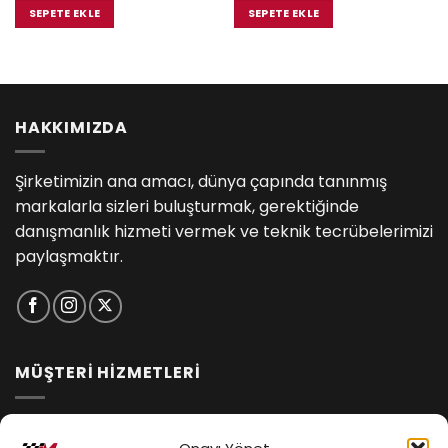
₺1,633.00.
fiyat:
₺1,633.00.
fiyat:
SEPETE EKLE
SEPETE EKLE
.
₺1,535.00.
₺1,535.00.
HAKKIMIZDA
Şirketimizin ana amacı, dünya çapında tanınmış
markalarla sizleri buluşturmak, gerektiğinde
danışmanlık hizmeti vermek ve teknik tecrübelerimizi
paylaşmaktır.
MÜŞTERİ HİZMETLERİ
İptal ve İade Koşulları