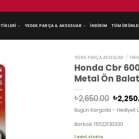
TIKLERI
YEDEK PARÇA & AKSESUAR
İNDIRIM
TÜM ÜRÜNLE
YEDEK PARÇA AKSESUAR
/
FREN
Honda Cbr 600 
Metal Ön Bala
Orijina
2,650.00
2,250
₺
₺
fiyat:
Bugün Kargoda – Hediyeli 
₺2,650
Barkod: 151122130330
1 adet stokta