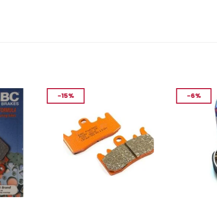
-15%
-6%