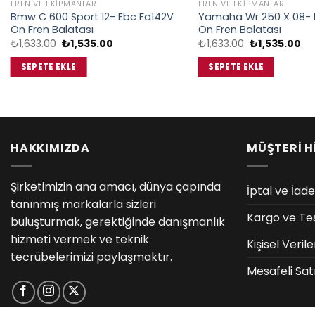
FREN VE EKIPMANLARI
FREN VE EKIPMANLARI
Bmw C 600 Sport 12- Ebc Fa142V
Yamaha Wr 250 X 08- 
Ön Fren Balatası
Ön Fren Balatası
Orijinal
Şu
Orijinal
Şu
₺
1,633.00
₺
1,535.00
₺
1,633.00
₺
1,535.00
fiyat:
andaki
fiyat:
an
₺1,633.00.
fiyat:
₺1,633.00.
fiy
SEPETE EKLE
SEPETE EKLE
₺1,535.00.
₺1
HAKKIMIZDA
MÜŞTERİ H
Şirketimizin ana amacı, dünya çapında
İptal ve İade
tanınmış markalarla sizleri
Kargo ve Te
buluşturmak, gerektiğinde danışmanlık
hizmeti vermek ve teknik
Kişisel Veri
tecrübelerimizi paylaşmaktır.
Mesafeli Sat