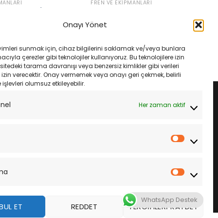
MANLARI
FREN VE EKIPMANLARI
150 Pcx 125/150 Dio
Bmw F 800 R 15- Ebc Fa630V Ön
 H352 Yaylı Kampana
Fren Balatası
Onayı Yönet
Orijinal
Şu
₺
2,650.00
₺
2,250.00
fiyat:
andaki
rijinal
Şu
₺
1,270.00
₺2,650.00.
fiyat:
iyat:
andaki
SEPETE EKLE
yimleri sunmak için, cihaz bilgilerini saklamak ve/veya bunlara
₺2,250.00.
₺1,350.00.
fiyat:
LE
ıyla çerezler gibi teknolojiler kullanıyoruz. Bu teknolojilere izin
₺1,270.00.
sitedeki tarama davranışı veya benzersiz kimlikler gibi verileri
izin verecektir. Onay vermemek veya onayı geri çekmek, belirli
e işlevleri olumsuz etkileyebilir.
onel
Her zaman aktif
İstatistik
ma
Pazarla
WhatsApp Destek
BUL ET
REDDET
TERCIHLERI KAYDET