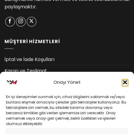
paylaşmaktır.
MÜŞTERİ HİZMETLERİ
İptal ve İade Koşulları
Kargo ve Teslimat
Kişisel Verilerin Korunması
Onayı Yönet
Mesafeli Satış Sözleşmesi
En iyi deneyimleri sunmak için, cihaz bilgilerini saklamak ve/veya
bunlara erişmek amacıyla çerezler gibi teknolojiler kullanıyoruz. Bu
teknolojilere izin vermek, bu sitedeki tarama davranışı veya
YARDIM
benzersiz kimlikler gibi verileri işlememize izin verecektir. Onay
vermemek veya onayı geri çekmek, belirli özellikleri ve işlevleri
olumsuz etkileyebilir.
Müşteri Hizmetleri