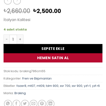
Orijinal
Şu
2,660.00
2,500.00
₺
₺
fiyat:
andaki
İtalyan Kalitesi
₺2,660.00.
fiyat:
₺2,500.00.
4 adet stokta
Braking Sinter Metal 786CM55 Ön Fren Balatası adet
SEPETE EKLE
HEMEN SATIN AL
Stok kodu:
braking786cm55
Kategoriler:
Fren ve Ekipmanları
Etiketler:
fazer8
,
mt07
,
mt09
,
tdm 900
,
xsr 700
,
xsr 900
,
yzf r1
,
yzf r6
Marka:
Braking