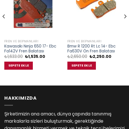
FREN VE EKIPMANLARI
FREN VE EKIPMANLARI
Kawasakı Nınja 650 17- Ebc
Bmw R 1200 Rt Lc 14- Ebc
Fa142V Fren Balatası
Fa630V Ön Fren Balatası
Orijinal
Şu
Orijinal
Şu
₺
1,633.00
₺
1,535.00
₺
2,650.00
₺
2,250.00
fiyat:
andaki
fiyat:
andaki
₺1,633.00.
fiyat:
₺2,650.00.
fiyat:
SEPETE EKLE
SEPETE EKLE
.
₺1,535.00.
₺2,250.0
HAKKIMIZDA
Şirketimizin ana amacı, dünya çapında tanınmış
markalarla sizleri buluşturmak, gerektiğinde
danışmanlık hizmeti vermek ve teknik tecrübelerimizi