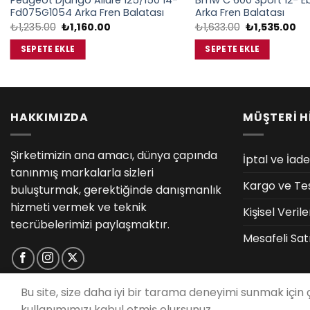
Peugeot Django Allure 125/150 14-
Bmw C 600 Sport 12- E
Fd075G1054 Arka Fren Balatası
Arka Fren Balatası
Orijinal
Şu
Orijinal
Şu
₺
1,235.00
₺
1,160.00
₺
1,633.00
₺
1,535.00
fiyat:
andaki
fiyat:
an
₺1,235.00.
fiyat:
₺1,633.00.
fiy
SEPETE EKLE
SEPETE EKLE
₺1,160.00.
₺1
HAKKIMIZDA
MÜŞTERİ H
Şirketimizin ana amacı, dünya çapında
İptal ve İade
tanınmış markalarla sizleri
Kargo ve Te
buluşturmak, gerektiğinde danışmanlık
hizmeti vermek ve teknik
Kişisel Veri
tecrübelerimizi paylaşmaktır.
Mesafeli Sat
Bu site, size daha iyi bir tarama deneyimi sunmak için
kullanımımızı kabul etmiş olursunuz.