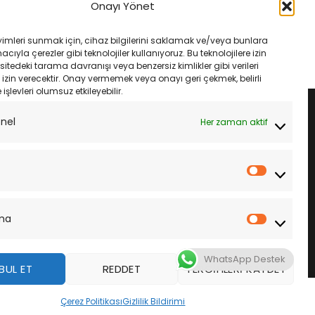
ınja 650 17- Ebc Fa142V
Trıumph Tıger Exp 1200Xc 16- Ebc
Onayı Yönet
sı
Fa630V Ön Fren Balatası
rijinal
Şu
Orijinal
Şu
₺
1,535.00
₺
2,650.00
₺
2,250.00
iyat:
andaki
fiyat:
andaki
yimleri sunmak için, cihaz bilgilerini saklamak ve/veya bunlara
1,633.00.
fiyat:
₺2,650.00.
fiyat:
LE
SEPETE EKLE
ıyla çerezler gibi teknolojiler kullanıyoruz. Bu teknolojilere izin
₺1,535.00.
₺2,250.00.
sitedeki tarama davranışı veya benzersiz kimlikler gibi verileri
izin verecektir. Onay vermemek veya onayı geri çekmek, belirli
e işlevleri olumsuz etkileyebilir.
onel
Her zaman aktif
İstatistik
ma
Pazarla
WhatsApp Destek
BUL ET
REDDET
TERCIHLERI KAYDET
z
Çerez Politikası
Gizlilik Bildirimi
DAHA FAZLA BILGI
KABUL ET