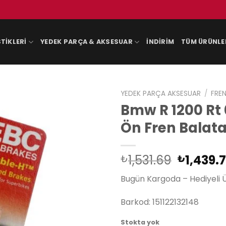
TIKLERI
YEDEK PARÇA & AKSESUAR
İNDIRIM
TÜM ÜRÜNLE
YEDEK PARÇA AKSESUAR
/
FREN
Bmw R 1200 Rt
Ön Fren Balata
Orijinal
1,531.69
1,439.
₺
₺
fiyat:
Bugün Kargoda – Hediyeli 
₺1,531.6
Barkod: 151122132148
Stokta yok