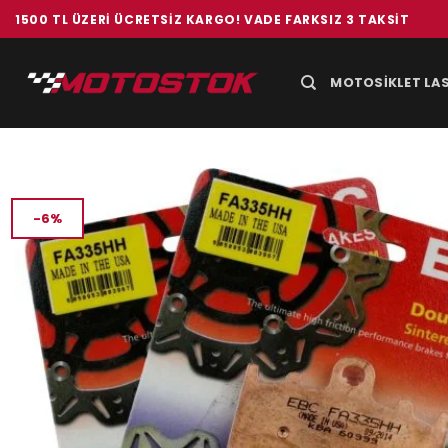
İçeriğe
1500 TL ÜZERI ÜCRETSIZ KARGO! VADE FARKSIZ 3 TAKSIT
atla
MOTOSIKLET LAS
-6%