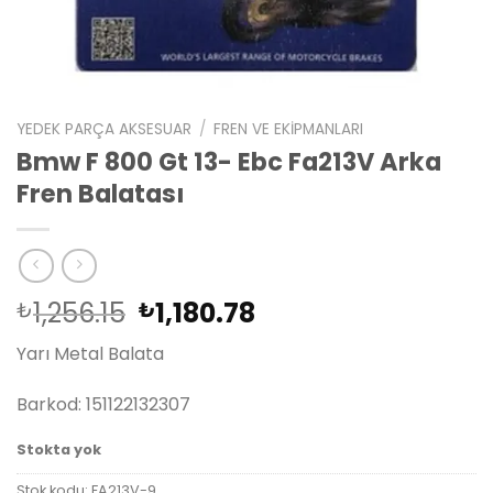
YEDEK PARÇA AKSESUAR
/
FREN VE EKIPMANLARI
Bmw F 800 Gt 13- Ebc Fa213V Arka
Fren Balatası
Orijinal
Şu
1,256.15
1,180.78
₺
₺
fiyat:
andaki
Yarı Metal Balata
₺1,256.15.
fiyat:
₺1,180.78.
Barkod: 151122132307
Stokta yok
Stok kodu:
FA213V-9