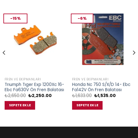
-15%
-6%
FREN VE EKIPMANLARI
FREN VE EKIPMANLARI
Trıumph Tıger Exp 1200Xc 16-
Honda Nc 750 S/X/D 14- Ebc
Ebc Fa630V Ön Fren Balatası
Fa142V Ön Fren Balatası
Orijinal
Şu
Orijinal
Şu
₺
2,650.00
₺
2,250.00
₺
1,633.00
₺
1,535.00
fiyat:
andaki
fiyat:
andaki
₺2,650.00.
fiyat:
₺1,633.00.
fiyat:
SEPETE EKLE
SEPETE EKLE
.
₺2,250.00.
₺1,535.00.