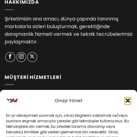
HAKKIMIZDA
Şirketimizin ana amacı, dünya çapında tanınmış
markalarla sizleri buluşturmak, gerektiğinde
danışmanlık hizmeti vermek ve teknik tecrübelerimizi
paylaşmaktır.
MÜŞTERİ HİZMETLERİ
İptal ve İade Koşulları
Onayı Yönet
Kargo ve Teslimat
En iyi deneyimleri sunmak için, cihaz bilgilerini saklamak ve/veya
Kişisel Verilerin Korunması
bunlara erişmek amacıyla çerezler gibi teknolojiler kullanıyoruz. Bu
teknolojilere izin vermek, bu sitedeki tarama davranışı veya
Mesafeli Satış Sözleşmesi
benzersiz kimlikler gibi verileri işlememize izin verecektir. Onay