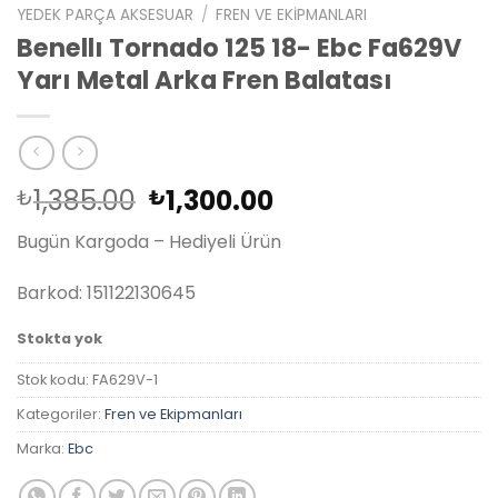
YEDEK PARÇA AKSESUAR
/
FREN VE EKIPMANLARI
Benellı Tornado 125 18- Ebc Fa629V
Yarı Metal Arka Fren Balatası
Orijinal
Şu
1,385.00
1,300.00
₺
₺
fiyat:
andaki
Bugün Kargoda – Hediyeli Ürün
₺1,385.00.
fiyat:
₺1,300.00.
Barkod: 151122130645
Stokta yok
Stok kodu:
FA629V-1
Kategoriler:
Fren ve Ekipmanları
Marka:
Ebc