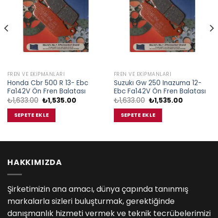
FREN VE EKIPMANLARI
FREN VE EKIPMANLARI
Honda Cbr 500 R 13- Ebc
Suzukı Gw 250 Inazuma 12-
Fa142V Ön Fren Balatası
Ebc Fa142V Ön Fren Balatası
Orijinal
Şu
Orijinal
Şu
₺
1,633.00
₺
1,535.00
₺
1,633.00
₺
1,535.00
fiyat:
andaki
fiyat:
andaki
₺1,633.00.
fiyat:
₺1,633.00.
fiyat:
SEPETE EKLE
SEPETE EKLE
00.
₺1,535.00.
₺1,535.00.
HAKKIMIZDA
Şirketimizin ana amacı, dünya çapında tanınmış
markalarla sizleri buluşturmak, gerektiğinde
danışmanlık hizmeti vermek ve teknik tecrübelerimizi