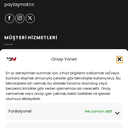
paylaşmaktır.
MÜŞTERİ HİZMETLERİ
İptal ve İade Koşulları
Onayı Yönet
Kargo ve Teslimat
En iyi deneyimleri sunmak için, cihaz bilgilerini saklamak ve/veya
Kişisel Verilerin Korunması
bunlara erişmek amacıyla çerezler gibi teknolojiler kullanıyoruz. Bu
teknolojilere izin vermek, bu sitedeki tarama davranışı veya
Mesafeli Satış Sözleşmesi
benzersiz kimlikler gibi verileri işlememize izin verecektir. Onay
vermemek veya onayı geri çekmek, belirli özellikleri ve işlevleri
olumsuz etkileyebilir.
YARDIM
Fonksiyonel
Her zaman aktif
Müşteri Hizmetleri