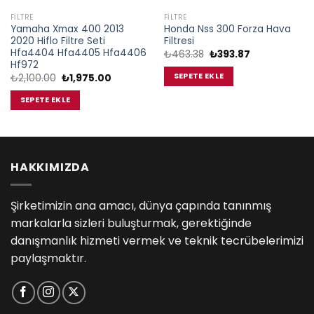
FILTRE
FILTRE
Yamaha Xmax 400 2013
Honda Nss 300 Forza Hava
2020 Hiflo Filtre Seti
Filtresi
Hfa4404 Hfa4405 Hfa4406
Orijinal
Şu
₺
463.38
₺
393.87
fiyat:
andaki
Hf972
₺463.38.
fiyat:
SEPETE EKLE
Orijinal
Şu
₺
2,100.00
₺
1,975.00
₺393.87.
fiyat:
andaki
₺2,100.00.
fiyat:
SEPETE EKLE
₺1,975.00.
HAKKIMIZDA
Şirketimizin ana amacı, dünya çapında tanınmış
markalarla sizleri buluşturmak, gerektiğinde
danışmanlık hizmeti vermek ve teknik tecrübelerimizi
paylaşmaktır.