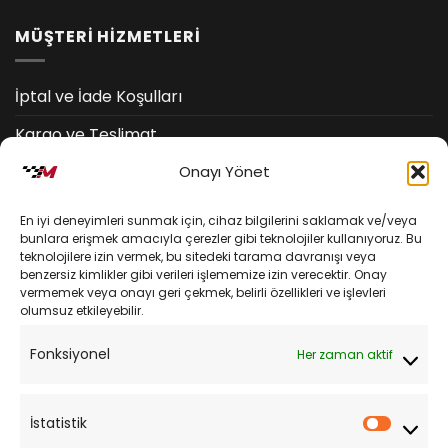
MÜŞTERİ HİZMETLERİ
İptal ve İade Koşulları
Kargo ve Teslimat
Onayı Yönet
Kişisel Verilerin Korunması
Mesafeli Satış Sözleşmesi
En iyi deneyimleri sunmak için, cihaz bilgilerini saklamak ve/veya
bunlara erişmek amacıyla çerezler gibi teknolojiler kullanıyoruz. Bu
teknolojilere izin vermek, bu sitedeki tarama davranışı veya
YARDIM
benzersiz kimlikler gibi verileri işlememize izin verecektir. Onay
vermemek veya onayı geri çekmek, belirli özellikleri ve işlevleri
olumsuz etkileyebilir.
Müşteri Hizmetleri
Fonksiyonel
Her zaman aktif
Sipariş Takibi
Sıkça Sorulan Sorular
İstatistik
İstatist