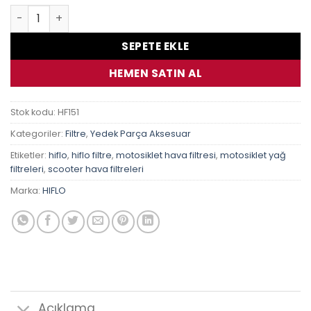
BMW F650 1994-1998 F650GS Dakar 1999-2007 Hiflo Hf151 Y
SEPETE EKLE
HEMEN SATIN AL
Stok kodu:
HF151
Kategoriler:
Filtre
,
Yedek Parça Aksesuar
Etiketler:
hiflo
,
hiflo filtre
,
motosiklet hava filtresi
,
motosiklet yağ
filtreleri
,
scooter hava filtreleri
Marka:
HIFLO
Açıklama