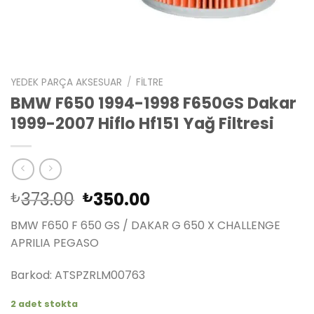
YEDEK PARÇA AKSESUAR
/
FILTRE
BMW F650 1994-1998 F650GS Dakar
1999-2007 Hiflo Hf151 Yağ Filtresi
Orijinal
Şu
373.00
350.00
₺
₺
fiyat:
andaki
BMW F650 F 650 GS / DAKAR G 650 X CHALLENGE
₺373.00.
fiyat:
APRILIA PEGASO
₺350.00.
Barkod: ATSPZRLM00763
2 adet stokta