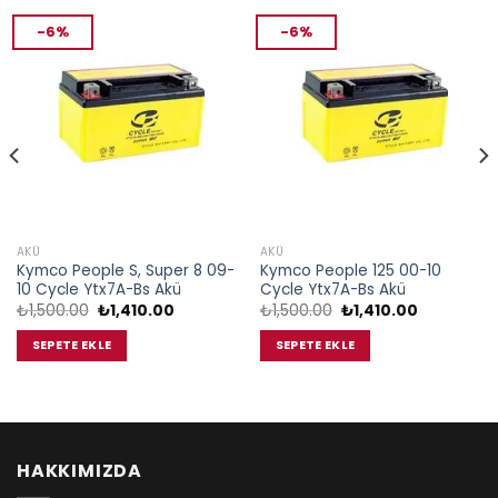
-6%
-6%
AKÜ
AKÜ
Kymco People S, Super 8 09-
Kymco People 125 00-10
10 Cycle Ytx7A-Bs Akü
Cycle Ytx7A-Bs Akü
Orijinal
Şu
Orijinal
Şu
₺
1,500.00
₺
1,410.00
₺
1,500.00
₺
1,410.00
fiyat:
andaki
fiyat:
andaki
₺1,500.00.
fiyat:
₺1,500.00.
fiyat:
SEPETE EKLE
SEPETE EKLE
00.
₺1,410.00.
₺1,410.00.
HAKKIMIZDA