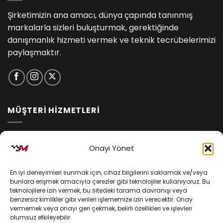
Şirketimizin ana amacı, dünya çapında tanınmış
markalarla sizleri buluşturmak, gerektiğinde
danışmanlık hizmeti vermek ve teknik tecrübelerimizi
paylaşmaktır.
MÜŞTERİ HİZMETLERİ
İptal ve İade Koşulları
Onayı Yönet
Kargo ve Teslimat
En iyi deneyimleri sunmak için, cihaz bilgilerini saklamak ve/veya
Kişisel Verilerin Korunması
bunlara erişmek amacıyla çerezler gibi teknolojiler kullanıyoruz. Bu
teknolojilere izin vermek, bu sitedeki tarama davranışı veya
Mesafeli Satış Sözleşmesi
benzersiz kimlikler gibi verileri işlememize izin verecektir. Onay
vermemek veya onayı geri çekmek, belirli özellikleri ve işlevleri
olumsuz etkileyebilir.