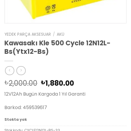
YEDEK PARÇA AKSESUAR
/
AKÜ
Kawasakı Kle 500 Cycle 12N12L-
Bs(Ytx12-Bs)
Orijinal
Şu
2,000.00
1,880.00
₺
₺
fiyat:
andaki
12V12Ah Bugün Kargoda 1 Yıl Garanti
₺2,000.00.
fiyat:
₺1,880.00.
Barkod: 459539617
Stokta yok
Stok kodu:
CYCLE12N12L-BS-33