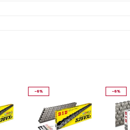
-6%
-6%