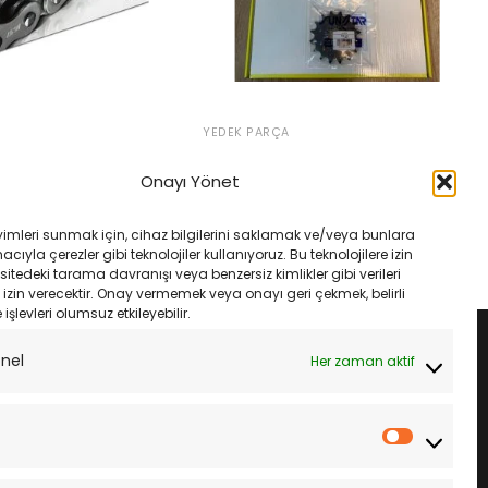
YEDEK PARÇA
250 X 08-18 Dıd 520Vo
Suzukı V-Strom Dl 650 Xt Abs
elik Zincir
2007-2022 Dıd 525Vx3 Xrıng Gold
Onayı Yönet
Zincir Set
Orijinal
Şu
₺
4,500.00
fiyat:
andaki
Orijinal
Şu
₺
11,500.00
₺
10,810.00
₺4,788.00.
fiyat:
fiyat:
andaki
LE
yimleri sunmak için, cihaz bilgilerini saklamak ve/veya bunlara
₺4,500.00.
₺11,500.00.
fiyat:
SEPETE EKLE
ıyla çerezler gibi teknolojiler kullanıyoruz. Bu teknolojilere izin
₺10,810.00.
sitedeki tarama davranışı veya benzersiz kimlikler gibi verileri
izin verecektir. Onay vermemek veya onayı geri çekmek, belirli
e işlevleri olumsuz etkileyebilir.
onel
Her zaman aktif
İstatistik