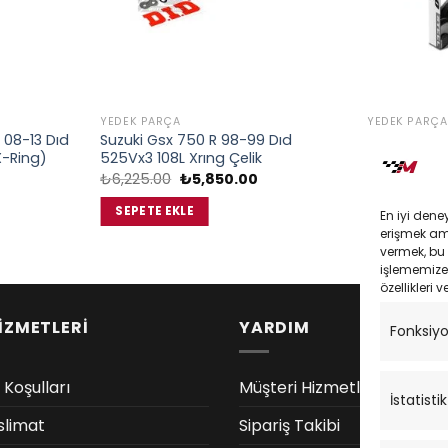
YEDEK PARÇA
YEDEK PARÇA
 08-13 Dıd
Suzuki Gsx 750 R 98-99 Dıd
Yamaha Wr
X-Ring)
525Vx3 108L Xrıng Çelik
108 O-Rıng Ç
u
Orijinal
Şu
₺
6,225.00
₺
5,850.00
₺
4,788.00
ndaki
fiyat:
andaki
iyat:
₺6,225.00.
fiyat:
SEPETE EKLE
SEPETE EK
En iyi dene
5,000.00.
₺5,850.00.
erişmek amac
vermek, bu 
işlememize 
özellikleri v
İZMETLERİ
YARDIM
Fonksiy
 Koşulları
Müşteri Hizmetleri
İstatistik
slimat
Sipariş Takibi