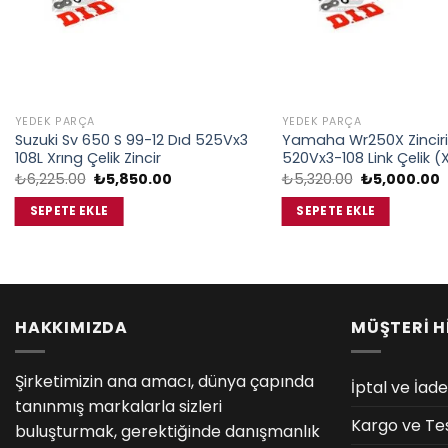
YEDEK PARÇA
YEDEK PARÇA
Suzuki Sv 650 S 99-12 Dıd 525Vx3
Yamaha Wr250X Zinciri
108L Xrıng Çelik Zincir
520Vx3-108 Link Çelik (
Orijinal
Şu
Orijinal
Ş
₺
6,225.00
₺
5,850.00
₺
5,320.00
₺
5,000.00
fiyat:
andaki
fiyat:
a
₺6,225.00.
fiyat:
₺5,320.00.
f
SEPETE EKLE
SEPETE EKLE
₺5,850.00.
₺
HAKKIMIZDA
MÜŞTERİ H
Şirketimizin ana amacı, dünya çapında
İptal ve İade
tanınmış markalarla sizleri
Kargo ve Te
buluşturmak, gerektiğinde danışmanlık