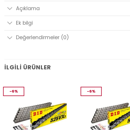
Açıklama
Ek bilgi
Değerlendirmeler (0)
İLGILI ÜRÜNLER
-6%
-6%