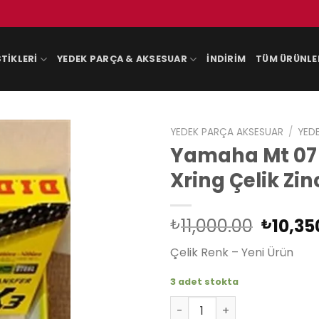
TIKLERI
YEDEK PARÇA & AKSESUAR
İNDIRIM
TÜM ÜRÜNLE
YEDEK PARÇA AKSESUAR
/
YED
Yamaha Mt 07 
Xring Çelik Zinc
Orijina
11,000.00
10,35
₺
₺
fiyat:
Çelik Renk – Yeni Ürün
₺11,00
3 adet stokta
Yamaha Mt 07 Tracer 2016-20