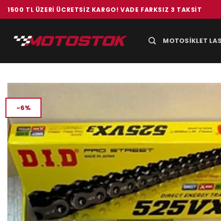
İçeriğe
1500 TL ÜZERI ÜCRETSIZ KARGO! VADE FARKSIZ 3 TAKSIT
atla
MOTOSIKLET LAS
-6%