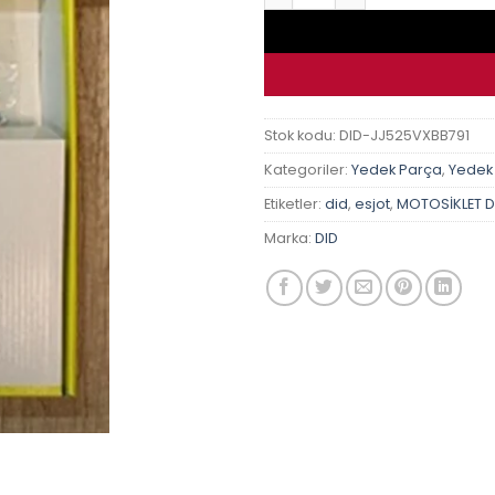
Stok kodu:
DID-JJ525VXBB791
Kategoriler:
Yedek Parça
,
Yedek
Etiketler:
did
,
esjot
,
MOTOSİKLET Dİ
Marka:
DID