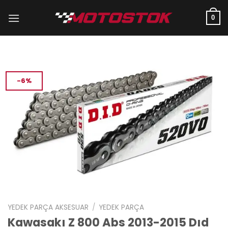
İçeriğe
atla
0
-6%
YEDEK PARÇA AKSESUAR
/
YEDEK PARÇA
Kawasakı Z 800 Abs 2013-2015 Dıd