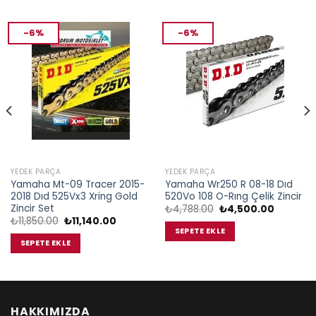
-6%
-6%
YEDEK PARÇA
YEDEK PARÇA
Yamaha Mt-09 Tracer 2015-
Yamaha Wr250 R 08-18 Dıd
2018 Dıd 525Vx3 Xring Gold
520Vo 108 O-Rıng Çelik Zincir
Zincir Set
Orijinal
Şu
₺
4,788.00
₺
4,500.00
fiyat:
andaki
Orijinal
Şu
₺
11,850.00
₺
11,140.00
₺4,788.00.
fiyat:
fiyat:
andaki
SEPETE EKLE
.00.
₺4,500.0
₺11,850.00.
fiyat:
SEPETE EKLE
₺11,140.00.
HAKKIMIZDA