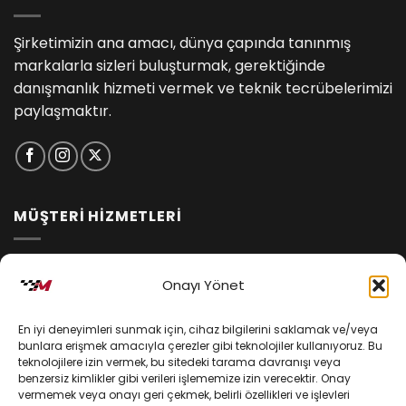
Şirketimizin ana amacı, dünya çapında tanınmış
markalarla sizleri buluşturmak, gerektiğinde
danışmanlık hizmeti vermek ve teknik tecrübelerimizi
paylaşmaktır.
MÜŞTERİ HİZMETLERİ
İptal ve İade Koşulları
Onayı Yönet
Kargo ve Teslimat
En iyi deneyimleri sunmak için, cihaz bilgilerini saklamak ve/veya
Kişisel Verilerin Korunması
bunlara erişmek amacıyla çerezler gibi teknolojiler kullanıyoruz. Bu
teknolojilere izin vermek, bu sitedeki tarama davranışı veya
Mesafeli Satış Sözleşmesi
benzersiz kimlikler gibi verileri işlememize izin verecektir. Onay
vermemek veya onayı geri çekmek, belirli özellikleri ve işlevleri