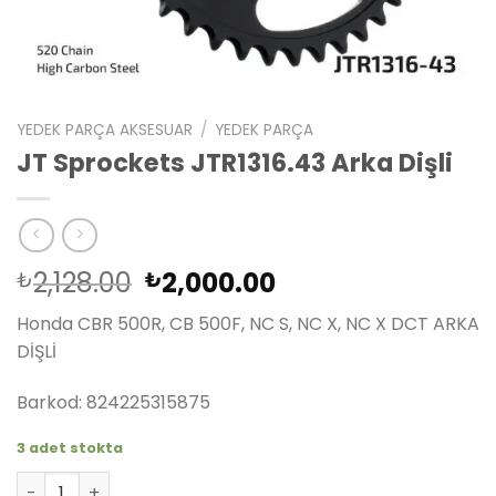
YEDEK PARÇA AKSESUAR
/
YEDEK PARÇA
JT Sprockets JTR1316.43 Arka Dişli
Orijinal
Şu
2,128.00
2,000.00
₺
₺
fiyat:
andaki
Honda CBR 500R, CB 500F, NC S, NC X, NC X DCT ARKA
₺2,128.00.
fiyat:
DİŞLİ
₺2,000.00.
Barkod: 824225315875
3 adet stokta
JT Sprockets JTR1316.43 Arka Dişli adet