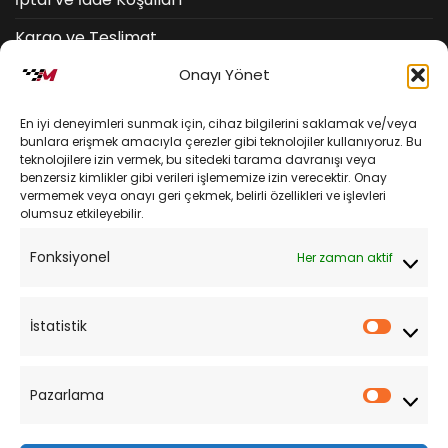
Kargo ve Teslimat
Onayı Yönet
Kişisel Verilerin Korunması
Mesafeli Satış Sözleşmesi
En iyi deneyimleri sunmak için, cihaz bilgilerini saklamak ve/veya
bunlara erişmek amacıyla çerezler gibi teknolojiler kullanıyoruz. Bu
teknolojilere izin vermek, bu sitedeki tarama davranışı veya
YARDIM
benzersiz kimlikler gibi verileri işlememize izin verecektir. Onay
vermemek veya onayı geri çekmek, belirli özellikleri ve işlevleri
olumsuz etkileyebilir.
Müşteri Hizmetleri
Fonksiyonel
Her zaman aktif
Sipariş Takibi
Sıkça Sorulan Sorular
İstatistik
İstatist
Pazarlama
Pazarl