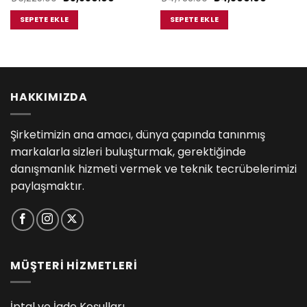
fiyat:
andaki
fiyat:
andaki
₺6,225.00.
fiyat:
₺4,788.00.
fiyat:
SEPETE EKLE
SEPETE EKLE
₺5,850.00.
₺4,500.0
00.
HAKKIMIZDA
Şirketimizin ana amacı, dünya çapında tanınmış
markalarla sizleri buluşturmak, gerektiğinde
danışmanlık hizmeti vermek ve teknik tecrübelerimizi
paylaşmaktır.
MÜŞTERİ HİZMETLERİ
İptal ve İade Koşulları