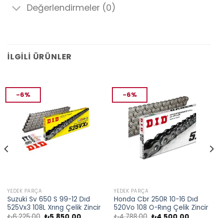
Değerlendirmeler (0)
İLGILI ÜRÜNLER
-6%
-6%
YEDEK PARÇA
YEDEK PARÇA
Suzuki Sv 650 S 99-12 Dıd
Honda Cbr 250R 10-16 Dıd
525Vx3 108L Xrıng Çelik Zincir
520Vo 108 O-Rıng Çelik Zincir
Orijinal
Şu
Orijinal
Şu
₺
6,225.00
₺
5,850.00
₺
4,788.00
₺
4,500.00