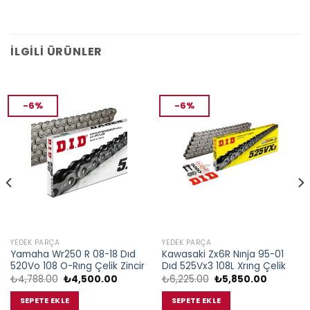
İLGILI ÜRÜNLER
-6%
-6%
YEDEK PARÇA
YEDEK PARÇA
Yamaha Wr250 R 08-18 Dıd
Kawasaki Zx6R Nınja 95-01
520Vo 108 O-Rıng Çelik Zincir
Dıd 525Vx3 108L Xrıng Çelik
Orijinal
Şu
Orijinal
Şu
₺
4,788.00
₺
4,500.00
₺
6,225.00
₺
5,850.00
fiyat:
andaki
fiyat:
andaki
₺4,788.00.
fiyat:
₺6,225.00.
fiyat:
SEPETE EKLE
SEPETE EKLE
00.
₺4,500.00.
₺5,850.0