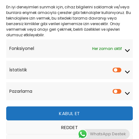
En iyi deneyimleri sunmak için, cihaz bilgilerini saklamak ve/veya
Kişisel Verilerin Korunması
bunlara erişmek amacıyla çerezler gibi teknolojiler kullanıyoruz. Bu
teknolojilere izin vermek, bu sitedeki tarama davranışı veya
Mesafeli Satış Sözleşmesi
benzersiz kimlikler gibi verileri işlememize izin verecektir. Onay
vermemek veya onayı geri çekmek, belirli özellikleri ve işlevleri
olumsuz etkileyebilir.
YARDIM
Fonksiyonel
Her zaman aktif
Müşteri Hizmetleri
Sipariş Takibi
İstatistik
İstatist
Sıkça Sorulan Sorular
Pazarlama
Pazarl
KABUL ET
REDDET
Bu site, size daha iyi bir tarama deneyimi sunmak için
WhatsApp Destek
çerezler kullanmaktadır. Bu web sitesinde gezinerek,