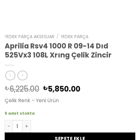
YEDEK PARÇA AKSESUAR
/
YEDEK PARÇA
Aprilia Rsv4 1000 R 09-14 Dıd
525Vx3 108L Xrıng Çelik Zincir
Orijinal
Şu
6,225.00
5,850.00
₺
₺
fiyat:
andaki
Çelik Renk – Yeni Ürün
₺6,225.00.
fiyat:
₺5,850.00.
5 adet stokta
Aprilia Rsv4 1000 R 09-14 Dıd 525Vx3 108L Xrıng Çelik Zinc
SEPETE EKLE