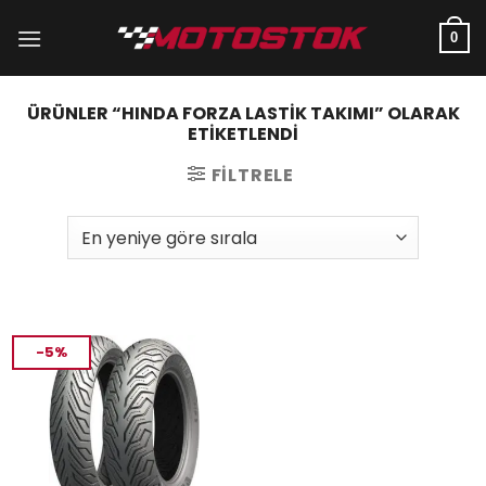
İçeriğe
atla
0
ÜRÜNLER “HINDA FORZA LASTIK TAKIMI” OLARAK
ETIKETLENDI
FILTRELE
-5%