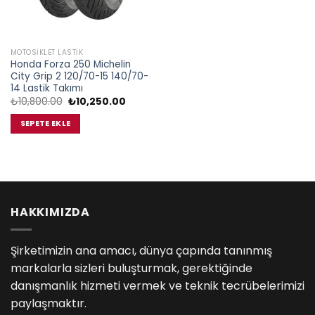
MOTOSIKLET LASTIK
Honda Forza 250 Michelin
City Grip 2 120/70-15 140/70-
14 Lastik Takımı
Orijinal
Şu
₺
10,800.00
₺
10,250.00
fiyat:
andaki
₺10,800.00.
fiyat:
SEPETE EKLE
₺10,250.00.
HAKKIMIZDA
Şirketimizin ana amacı, dünya çapında tanınmış
markalarla sizleri buluşturmak, gerektiğinde
danışmanlık hizmeti vermek ve teknik tecrübelerimizi
paylaşmaktır.