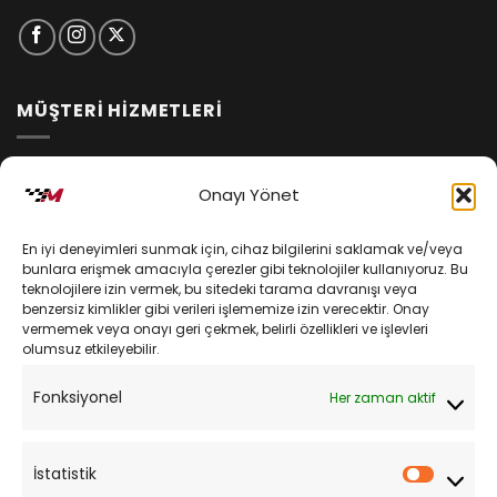
MÜŞTERİ HİZMETLERİ
İptal ve İade Koşulları
Onayı Yönet
Kargo ve Teslimat
En iyi deneyimleri sunmak için, cihaz bilgilerini saklamak ve/veya
Kişisel Verilerin Korunması
bunlara erişmek amacıyla çerezler gibi teknolojiler kullanıyoruz. Bu
teknolojilere izin vermek, bu sitedeki tarama davranışı veya
Mesafeli Satış Sözleşmesi
benzersiz kimlikler gibi verileri işlememize izin verecektir. Onay
vermemek veya onayı geri çekmek, belirli özellikleri ve işlevleri
olumsuz etkileyebilir.
YARDIM
Fonksiyonel
Her zaman aktif
Müşteri Hizmetleri
Sipariş Takibi
İstatistik
İstatist