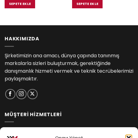
₺5,000.00.
fiyat:
₺3,300.00.
fiyat:
SEPETE EKLE
SEPETE EKLE
₺4,750.00.
₺3,135.00.
.00.
HAKKIMIZDA
Şirketimizin ana amacı, dünya çapında tanınmış
markalarla sizleri buluşturmak, gerektiğinde
danışmanlık hizmeti vermek ve teknik tecrübelerimizi
paylaşmaktır.
MÜŞTERİ HİZMETLERİ
İptal ve İade Koşulları
Onayı Yönet