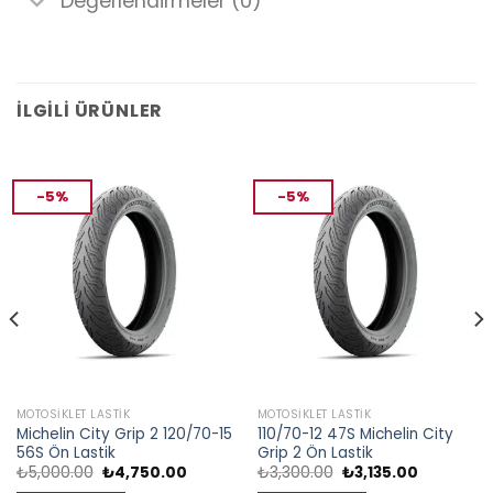
Değerlendirmeler (0)
İLGILI ÜRÜNLER
-5%
-5%
MOTOSIKLET LASTIK
MOTOSIKLET LASTIK
Michelin City Grip 2 120/70-15
110/70-12 47S Michelin City
56S Ön Lastik
Grip 2 Ön Lastik
Orijinal
Şu
Orijinal
Şu
₺
5,000.00
₺
4,750.00
₺
3,300.00
₺
3,135.00
fiyat:
andaki
fiyat:
andaki