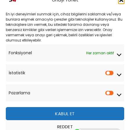
Kargo ve Teslimat
En iyi deneyimleri sunmak için, cihaz bilgilerini saklamak ve/veya
Kişisel Verilerin Korunması
bunlara erişmek amacıyla çerezler gibi teknolojiler kullanıyoruz. Bu
teknolojilere izin vermek, bu sitedeki tarama davranışı veya
Mesafeli Satış Sözleşmesi
benzersiz kimlikler gibi verileri işlememize izin verecektir. Onay
vermemek veya onayı geri çekmek, belirli özellikleri ve işlevleri
olumsuz etkileyebilir.
YARDIM
Fonksiyonel
Her zaman aktif
Müşteri Hizmetleri
Sipariş Takibi
İstatistik
İstatist
Sıkça Sorulan Sorular
Pazarlama
Pazarl
KABUL ET
REDDET
Bu site, size daha iyi bir tarama deneyimi sunmak için