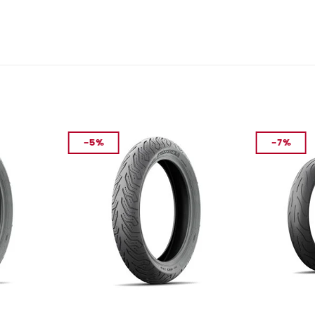
-5%
-7%