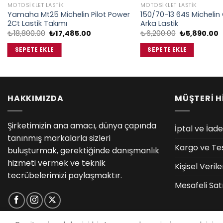
MOTOSIKLET LASTIK
MOTOSIKLET LASTIK
Yamaha Mt25 Michelin Pilot Power
150/70-13 64S Michelin 
2Ct Lastik Takımı
Arka Lastik
Orijinal
Şu
Orijinal
Ş
₺
18,800.00
₺
17,485.00
₺
6,200.00
₺
5,890.00
fiyat:
andaki
fiyat:
a
₺18,800.00.
fiyat:
₺6,200.00.
f
SEPETE EKLE
SEPETE EKLE
₺17,485.00.
₺
HAKKIMIZDA
MÜŞTERİ H
Şirketimizin ana amacı, dünya çapında
İptal ve İade
tanınmış markalarla sizleri
Kargo ve Te
buluşturmak, gerektiğinde danışmanlık
hizmeti vermek ve teknik
Kişisel Veri
tecrübelerimizi paylaşmaktır.
Mesafeli Sat