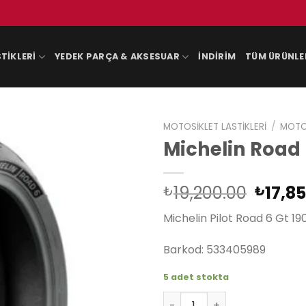
TIKLERI
YEDEK PARÇA & AKSESUAR
İNDIRIM
TÜM ÜRÜNLE
MOTOSIKLET LASTIKLERI
/
MOTOS
Michelin Road 
Orijin
19,200.00
17,8
₺
₺
fiyat:
Michelin Pilot Road 6 Gt 1
₺19,20
Barkod: 533405989
5 adet stokta
Michelin Road 6 Gt 190/55 