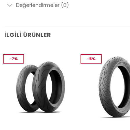
Değerlendirmeler (0)
İLGILI ÜRÜNLER
-7%
-5%