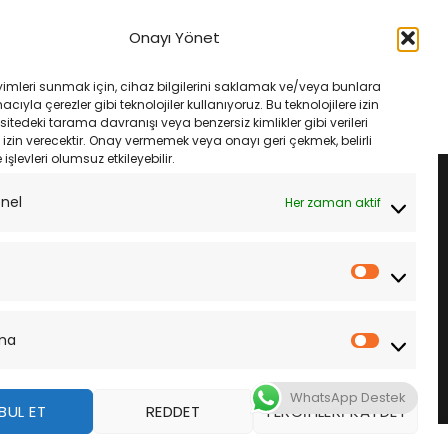
ASTIK
MOTOSIKLET LASTIK
50 Michelin Pilot
110/70-13 48S Michelin City Grip 2
Onayı Yönet
astik Takımı
Ön Lastik
Orijinal
Şu
Orijinal
Şu
₺
17,485.00
₺
4,400.00
₺
4,180.00
fiyat:
andaki
fiyat:
andaki
yimleri sunmak için, cihaz bilgilerini saklamak ve/veya bunlara
₺18,800.00.
fiyat:
₺4,400.00.
fiyat:
LE
SEPETE EKLE
ıyla çerezler gibi teknolojiler kullanıyoruz. Bu teknolojilere izin
₺17,485.00.
₺4,180.00.
sitedeki tarama davranışı veya benzersiz kimlikler gibi verileri
izin verecektir. Onay vermemek veya onayı geri çekmek, belirli
e işlevleri olumsuz etkileyebilir.
onel
Her zaman aktif
İstatistik
ma
Pazarla
WhatsApp Destek
BUL ET
REDDET
TERCIHLERI KAYDET