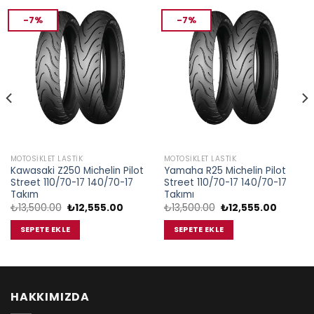
-7%
-7%
MOTOSIKLET LASTIK
MOTOSIKLET LASTIK
Kawasaki Z250 Michelin Pilot
Yamaha R25 Michelin Pilot
Street 110/70-17 140/70-17
Street 110/70-17 140/70-17
Takım
Takımı
i
Orijinal
Şu
Orijinal
Şu
₺
13,500.00
₺
12,555.00
₺
13,500.00
₺
12,555.00
fiyat:
andaki
fiyat:
andaki
5.00.
₺13,500.00.
fiyat:
₺13,500.00.
fiyat:
SEPETE EKLE
SEPETE EKLE
₺12,555.00.
₺12,555.
HAKKIMIZDA