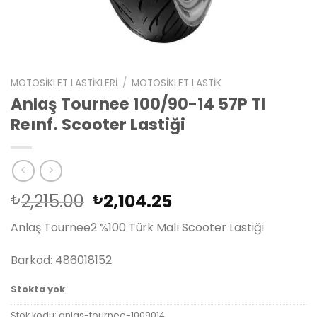
MOTOSIKLET LASTIKLERI
/
MOTOSIKLET LASTIK
Anlaş Tournee 100/90-14 57P Tl
Reınf. Scooter Lastiği
Orijinal
Şu
2,215.00
2,104.25
₺
₺
fiyat:
andaki
Anlaş Tournee2 %100 Türk Malı Scooter Lastiği
₺2,215.00.
fiyat:
₺2,104.25.
Barkod: 486018152
Stokta yok
Stok kodu:
anlas-tournee-1009014