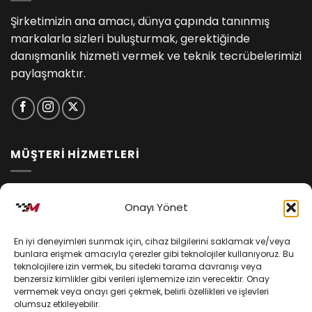
Şirketimizin ana amacı, dünya çapında tanınmış
markalarla sizleri buluşturmak, gerektiğinde
danışmanlık hizmeti vermek ve teknik tecrübelerimizi
paylaşmaktır.
MÜŞTERİ HİZMETLERİ
İptal ve İade Koşulları
Onayı Yönet
Kargo ve Teslimat
En iyi deneyimleri sunmak için, cihaz bilgilerini saklamak ve/veya
Kişisel Verilerin Korunması
bunlara erişmek amacıyla çerezler gibi teknolojiler kullanıyoruz. Bu
teknolojilere izin vermek, bu sitedeki tarama davranışı veya
Mesafeli Satış Sözleşmesi
benzersiz kimlikler gibi verileri işlememize izin verecektir. Onay
vermemek veya onayı geri çekmek, belirli özellikleri ve işlevleri
olumsuz etkileyebilir.