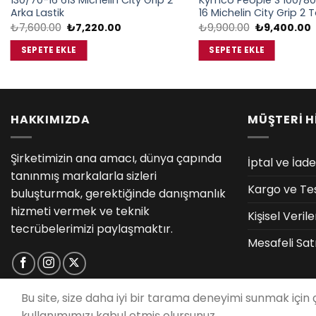
130/70-16 61S Michelin City Grip 2
Kymco People S 100/80
Arka Lastik
16 Michelin City Grip 2 
Orijinal
Şu
Orijinal
₺
7,600.00
₺
7,220.00
₺
9,900.00
₺
9,400.00
fiyat:
andaki
fiyat:
₺7,600.00.
fiyat:
₺9,900.00.
f
SEPETE EKLE
SEPETE EKLE
₺7,220.00.
₺
HAKKIMIZDA
MÜŞTERİ H
Şirketimizin ana amacı, dünya çapında
İptal ve İade
tanınmış markalarla sizleri
Kargo ve Te
buluşturmak, gerektiğinde danışmanlık
hizmeti vermek ve teknik
Kişisel Veri
tecrübelerimizi paylaşmaktır.
Mesafeli Sat
Bu site, size daha iyi bir tarama deneyimi sunmak için
kullanımımızı kabul etmiş olursunuz.