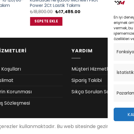
-16 120/80-
Kawasaki Ninja300 Michelin Pilot
110/70-16 5
Takım
Power 2Ct Lastik Takımı
Ön Lastik
Şu
Orijinal
Şu
₺
18,800.00
₺
17,485.00
₺
5,700.00
andaki
fiyat:
andaki
En iyi dene
iyat:
₺18,800.00.
fiyat:
SEPETE EKLE
SEPETE EK
erişmek amac
9,400.00.
₺17,485.00.
vermek, bu 
işlememize 
özellikleri v
İZMETLERİ
YARDIM
Fonksiy
 Koşulları
Müşteri Hizmetleri
İstatistik
slimat
Sipariş Takibi
lerin Korunması
Sıkça Sorulan Sorular
Pazarla
ış Sözleşmesi
KA
 çerezler kullanmaktadır. Bu web sitesinde gezinerek, çere