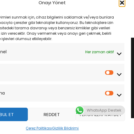
2S Michelin City Grip 2
110/80-14 59S Michelin City Grip 2
Onayı Yönet
Lastik
Orijinal
Şu
Orijinal
Şu
₺
5,415.00
₺
4,300.00
₺
4,085.00
fiyat:
andaki
fiyat:
andaki
yimleri sunmak için, cihaz bilgilerini saklamak ve/veya bunlara
₺5,700.00.
fiyat:
₺4,300.00.
fiyat:
LE
SEPETE EKLE
ıyla çerezler gibi teknolojiler kullanıyoruz. Bu teknolojilere izin
₺5,415.00.
₺4,085.00.
sitedeki tarama davranışı veya benzersiz kimlikler gibi verileri
izin verecektir. Onay vermemek veya onayı geri çekmek, belirli
e işlevleri olumsuz etkileyebilir.
onel
Her zaman aktif
İstatistik
ma
Pazarla
WhatsApp Destek
BUL ET
REDDET
TERCIHLERI KAYDET
z
Çerez Politikası
Gizlilik Bildirimi
DAHA FAZLA BILGI
KABUL ET