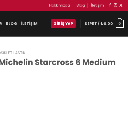
Hakkımızda
Blog
İletişim
R
BLOG
İLETIŞIM
GIRIŞ YAP
SEPET /
₺
0.00
0
IKLET LASTIK
 Michelin Starcross 6 Medium