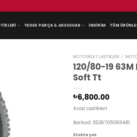
TIKLERI
YEDEK PARÇA & AKSESUAR
İNDIRIM
TÜM ÜRÜNLE
MOTOSIKLET LASTIKLERI
/
MOTOS
120/80-19 63M
Soft Tt
6,800.00
₺
Arazi Lastikleri
Barkod: 3528705063481
Stokta yok