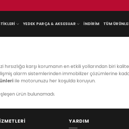
TIKLERI
YEDEK PARÇA & AKSESUAR
İNDIRIM
TÜM ÜRÜNLE
zi hırsızlığa karşı korumanın en etkili yollarından biri kaliteli
 gelişmiş alarm sistemlerinden immobilizer çözümlerine kad
ünleri
ile motorunuzu her koşulda koruyun.
eşleşen ürün bulunamadı.
İZMETLERİ
YARDIM