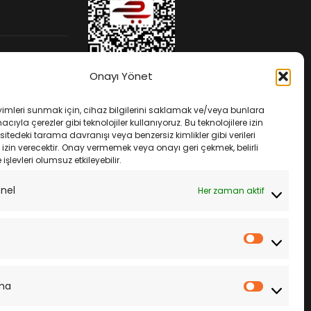
Onayı Yönet
yimleri sunmak için, cihaz bilgilerini saklamak ve/veya bunlara
ıyla çerezler gibi teknolojiler kullanıyoruz. Bu teknolojilere izin
sitedeki tarama davranışı veya benzersiz kimlikler gibi verileri
izin verecektir. Onay vermemek veya onayı geri çekmek, belirli
e işlevleri olumsuz etkileyebilir.
ek
onel
Her zaman aktif
İstatistik
ma
Pazarla