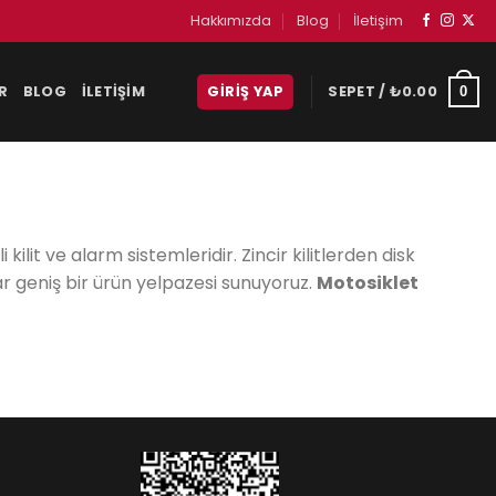
Hakkımızda
Blog
İletişim
R
BLOG
İLETIŞIM
GIRIŞ YAP
SEPET /
₺
0.00
0
 kilit ve alarm sistemleridir. Zincir kilitlerden disk
ar geniş bir ürün yelpazesi sunuyoruz.
Motosiklet