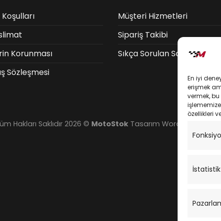
 Koşulları
Müşteri Hizmetleri
slimat
Sipariş Takibi
lerin Korunması
Sıkça Sorulan Sorular
ış Sözleşmesi
En iyi dene
erişmek amac
vermek, bu 
işlememize 
özellikleri v
üm Hakları Saklıdır 2026 ©
MotoStok
Tasarım
WordPress Dest
Fonksiy
İstatistik
Pazarla