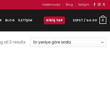
Hakkımızda
Blog
İletişim
R
BLOG
İLETIŞIM
GIRIŞ YAP
SEPET /
₺
0.00
0
 all 2 results