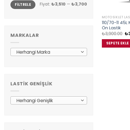
En
En
Fiyat:
₺3,510
—
₺3,700
FILTRELE
düşük
yüksek
fiyat
fiyat
MOTOSIKLET LAS
110/70-11 45L 
Ön Lastik
Ori
₺
3,900.00
₺
MARKALAR
fiy
₺3
SEPETE EKLE
Herhangi Marka
LASTIK GENIŞLIK
Herhangi Genişlik