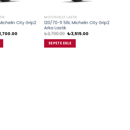
TIK
MOTOSIKLET LASTIK
Michelin City Grip2
120/70-11 56L Michelin City Grip2
Arka Lastik
jinal
Şu
Orijinal
Şu
3,700.00
₺
3,700.00
₺
3,515.00
at:
andaki
fiyat:
andaki
,900.00.
fiyat:
₺3,700.00.
fiyat:
SEPETE EKLE
₺3,700.00.
₺3,515.00.