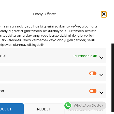
Onayı Yönet
yimleri sunmak için, cihaz bilgilerini saklamak ve/veya bunlara
ıyla çerezler gibi teknolojiler kullanıyoruz. Bu teknolojilere izin
sitedeki tarama davranışı veya benzersiz kimlikler gibi verileri
izin verecektir. Onay vermemek veya onayı geri çekmek, belirli
e işlevleri olumsuz etkileyebilir.
onel
Her zaman aktif
İstatistik
ma
Pazarla
WhatsApp Destek
BUL ET
REDDET
TERCIHLERI KAYDET