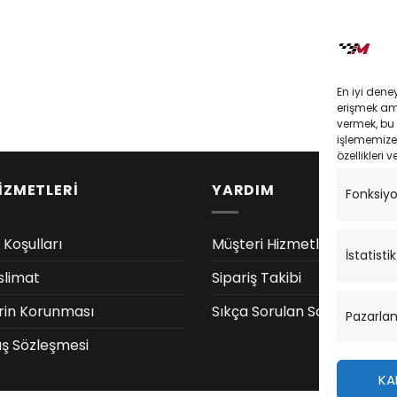
En iyi dene
erişmek amac
vermek, bu 
işlememize 
özellikleri v
İZMETLERİ
YARDIM
Fonksiy
 Koşulları
Müşteri Hizmetleri
İstatistik
slimat
Sipariş Takibi
lerin Korunması
Sıkça Sorulan Sorular
Pazarla
ış Sözleşmesi
KA