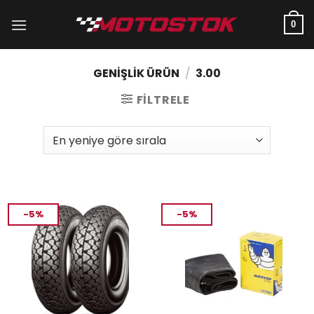
İçeriğe
atla
0
GENIŞLIK ÜRÜN
/
3.00
FILTRELE
-5%
-5%