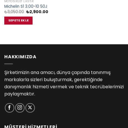
MOTOSIKLET LASTIK
Michelin S1 3.00-10 50J
Orijinal
Şu
₺
3,050.00
₺
2,900.00
fiyat:
andaki
₺3,050.00.
fiyat:
SEPETE EKLE
₺2,900.00.
HAKKIMIZDA
Şirketimizin ana amacı, dünya çapında tanınmış
markalarla sizleri buluşturmak, gerektiğinde
danışmanlık hizmeti vermek ve teknik tecrübelerimizi
paylaşmaktır.
MÜŞTERİ HİZMETLERİ