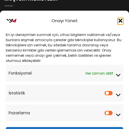
İptal ve İade Koşulları
Onayı Yönet
Kargo ve Teslimat
En iyi deneyimleri sunmak için, cihaz bilgilerini saklamak ve/veya
Kişisel Verilerin Korunması
bunlara erişmek amacıyla çerezler gibi teknolojiler kullanıyoruz. Bu
teknolojilere izin vermek, bu sitedeki tarama davranışı veya
Mesafeli Satış Sözleşmesi
benzersiz kimlikler gibi verileri işlememize izin verecektir. Onay
vermemek veya onayı geri çekmek, belirli özellikleri ve işlevleri
olumsuz etkileyebilir.
YARDIM
Fonksiyonel
Her zaman aktif
Müşteri Hizmetleri
Sipariş Takibi
İstatistik
İstatist
Sıkça Sorulan Sorular
Pazarlama
Pazarl