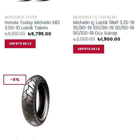
MOTOSIKLET LASTIK
MOTOSIKLET İÇ LASTIKLERI
Honda Today Michelin S83
Michelin İç Lastik 19Mf 3.25-19
3.00-10 Lastik Takımı
110/80-19 100/90-19 110/90-19
90/100-19 Düz Subap
Orijinal
Şu
₺
6,100.00
₺
5,795.00
fiyat:
andaki
Orijinal
Şu
₺
2,000.00
₺
1,900.00
₺6,100.00.
fiyat:
fiyat:
andaki
SEPETE EKLE
₺5,795.00.
₺2,000.00.
fiyat:
SEPETE EKLE
₺1,900.00
-5%