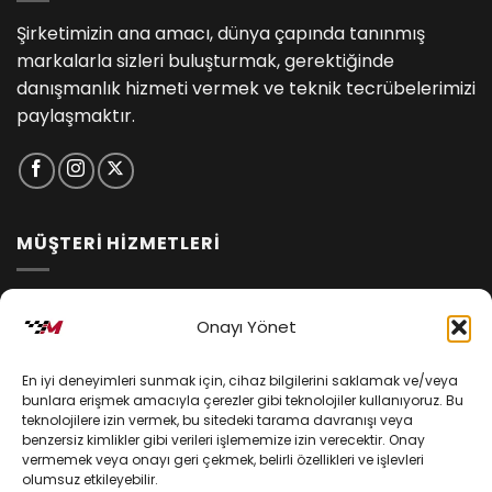
Şirketimizin ana amacı, dünya çapında tanınmış
markalarla sizleri buluşturmak, gerektiğinde
danışmanlık hizmeti vermek ve teknik tecrübelerimizi
paylaşmaktır.
MÜŞTERİ HİZMETLERİ
İptal ve İade Koşulları
Onayı Yönet
Kargo ve Teslimat
En iyi deneyimleri sunmak için, cihaz bilgilerini saklamak ve/veya
Kişisel Verilerin Korunması
bunlara erişmek amacıyla çerezler gibi teknolojiler kullanıyoruz. Bu
teknolojilere izin vermek, bu sitedeki tarama davranışı veya
Mesafeli Satış Sözleşmesi
benzersiz kimlikler gibi verileri işlememize izin verecektir. Onay
vermemek veya onayı geri çekmek, belirli özellikleri ve işlevleri
olumsuz etkileyebilir.