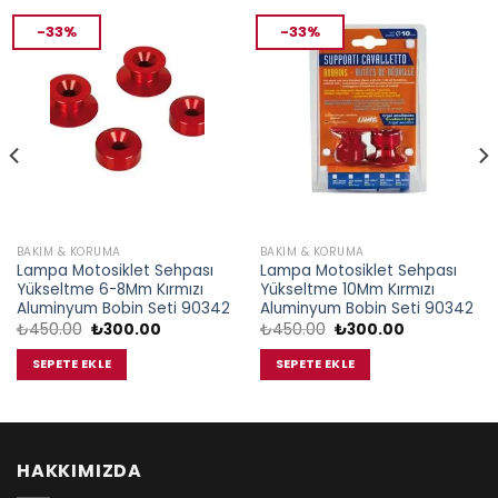
-33%
-33%
BAKIM & KORUMA
BAKIM & KORUMA
Lampa Motosiklet Sehpası
Lampa Motosiklet Sehpası
Yükseltme 6-8Mm Kırmızı
Yükseltme 10Mm Kırmızı
Aluminyum Bobin Seti 90342
Aluminyum Bobin Seti 90342
Orijinal
Şu
Orijinal
Şu
₺
450.00
₺
300.00
₺
450.00
₺
300.00
fiyat:
andaki
fiyat:
andaki
₺450.00.
fiyat:
₺450.00.
fiyat:
SEPETE EKLE
SEPETE EKLE
0.00.
₺300.00.
₺300.00.
HAKKIMIZDA