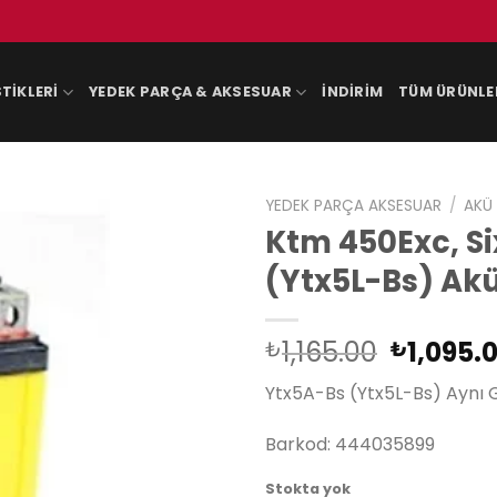
TIKLERI
YEDEK PARÇA & AKSESUAR
İNDIRIM
TÜM ÜRÜNLE
YEDEK PARÇA AKSESUAR
/
AKÜ
Ktm 450Exc, Si
(Ytx5L-Bs) Ak
Orijinal
1,165.00
1,095.
₺
₺
fiyat:
Ytx5A-Bs (Ytx5L-Bs) Aynı 
₺1,165.0
Barkod: 444035899
Stokta yok