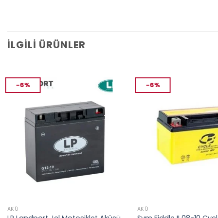
İLGILI ÜRÜNLER
-6%
-6%
AKÜ
AKÜ