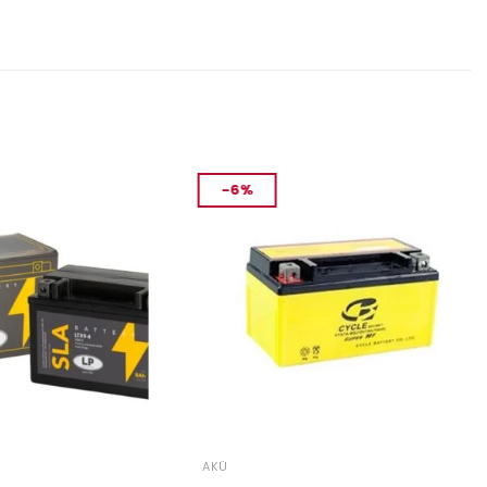
-6%
AKÜ