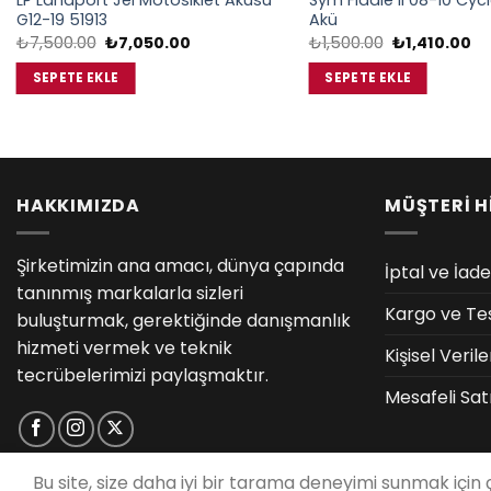
LP Landport Jel Motosiklet Aküsü
Sym Fiddle II 08-10 Cyc
G12-19 51913
Akü
Orijinal
Şu
Orijinal
Şu
₺
7,500.00
₺
7,050.00
₺
1,500.00
₺
1,410.00
fiyat:
andaki
fiyat:
an
₺7,500.00.
fiyat:
₺1,500.00.
fiy
SEPETE EKLE
SEPETE EKLE
₺7,050.00.
₺1
HAKKIMIZDA
MÜŞTERİ H
Şirketimizin ana amacı, dünya çapında
İptal ve İade
tanınmış markalarla sizleri
Kargo ve Te
buluşturmak, gerektiğinde danışmanlık
hizmeti vermek ve teknik
Kişisel Veri
tecrübelerimizi paylaşmaktır.
Mesafeli Sat
Bu site, size daha iyi bir tarama deneyimi sunmak için