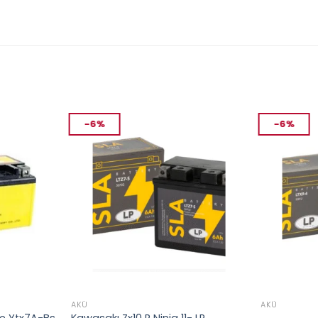
-6%
-6%
AKÜ
AKÜ