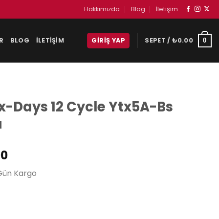
Hakkımızda
Blog
İletişim
R
BLOG
İLETIŞIM
GIRIŞ YAP
SEPET /
₺
0.00
0
x-Days 12 Cycle Ytx5A-Bs
ü
Şu
00
andaki
Gün Kargo
0.
fiyat:
₺1,095.00.