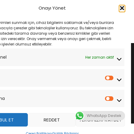
pa Px 150 Px 200 LP
Peugeot Django 125 150 Ytx7A-Bs
tx9-Sla Ltx9-4 12V 8Ah
Akü
Onayı Yönet
 Aküsü
Orijinal
Şu
₺
1,500.00
₺
1,410.00
fiyat:
andaki
Orijinal
Şu
₺
3,525.00
₺1,500.00.
fiyat:
fiyat:
andaki
SEPETE EKLE
yimleri sunmak için, cihaz bilgilerini saklamak ve/veya bunlara
₺1,410.00.
₺3,750.00.
fiyat:
LE
ıyla çerezler gibi teknolojiler kullanıyoruz. Bu teknolojilere izin
₺3,525.00.
sitedeki tarama davranışı veya benzersiz kimlikler gibi verileri
izin verecektir. Onay vermemek veya onayı geri çekmek, belirli
e işlevleri olumsuz etkileyebilir.
onel
Her zaman aktif
İstatistik
ma
Pazarla
WhatsApp Destek
BUL ET
REDDET
TERCIHLERI KAYDET
z
Çerez Politikası
Gizlilik Bildirimi