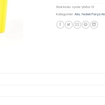
Stok kodu:
cycle-ytx5a-12
Kategoriler:
Akü
,
Yedek Parça A