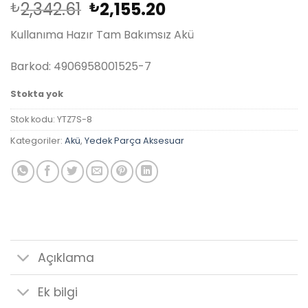
Orijinal
Şu
2,342.61
2,155.20
₺
₺
fiyat:
andaki
Kullanıma Hazır Tam Bakımsız Akü
₺2,342.61.
fiyat:
₺2,155.20.
Barkod: 4906958001525-7
Stokta yok
Stok kodu:
YTZ7S-8
Kategoriler:
Akü
,
Yedek Parça Aksesuar
Açıklama
Ek bilgi