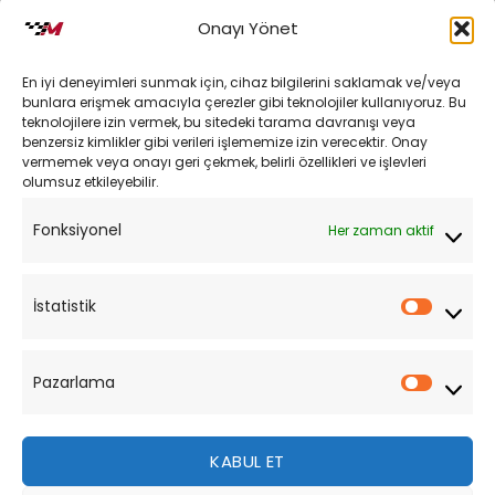
İptal ve İade Koşulları
Onayı Yönet
Kargo ve Teslimat
En iyi deneyimleri sunmak için, cihaz bilgilerini saklamak ve/veya
Kişisel Verilerin Korunması
bunlara erişmek amacıyla çerezler gibi teknolojiler kullanıyoruz. Bu
teknolojilere izin vermek, bu sitedeki tarama davranışı veya
Mesafeli Satış Sözleşmesi
benzersiz kimlikler gibi verileri işlememize izin verecektir. Onay
vermemek veya onayı geri çekmek, belirli özellikleri ve işlevleri
olumsuz etkileyebilir.
YARDIM
Fonksiyonel
Her zaman aktif
Müşteri Hizmetleri
Sipariş Takibi
İstatistik
İstatist
Sıkça Sorulan Sorular
Pazarlama
Pazarl
KABUL ET