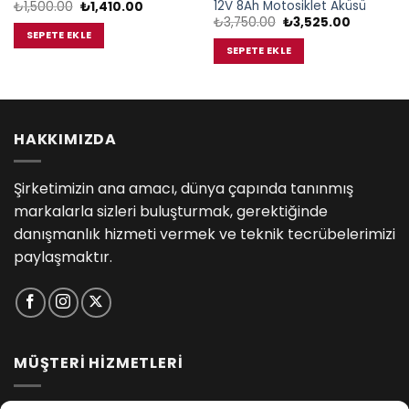
12V 8Ah Motosiklet Aküsü
Orijinal
Şu
₺
1,500.00
₺
1,410.00
fiyat:
andaki
Orijinal
Şu
₺
3,750.00
₺
3,525.00
₺1,500.00.
fiyat:
fiyat:
andaki
SEPETE EKLE
₺1,410.00.
₺3,750.00.
fiyat:
SEPETE EKLE
00.
₺3,525.00
HAKKIMIZDA
Şirketimizin ana amacı, dünya çapında tanınmış
markalarla sizleri buluşturmak, gerektiğinde
danışmanlık hizmeti vermek ve teknik tecrübelerimizi
paylaşmaktır.
MÜŞTERİ HİZMETLERİ