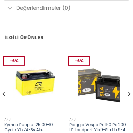
Değerlendirmeler (0)
İLGILI ÜRÜNLER
-6%
-6%
AKÜ
AKÜ
Kymco People 125 00-10
Pıaggıo Vespa Px 150 Px 200
Cycle Ytx7A-Bs Akü
LP Landport Ytx9-Sla Ltx9-4