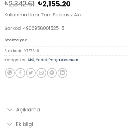
Orijinal
Şu
2,342.61
2,155.20
₺
₺
fiyat:
andaki
Kullanıma Hazır Tam Bakımsız Akü
₺2,342.61.
fiyat:
₺2,155.20.
Barkod: 4906958001525-5
Stokta yok
Stok kodu:
YTZ7S-6
Kategoriler:
Akü
,
Yedek Parça Aksesuar
Açıklama
Ek bilgi