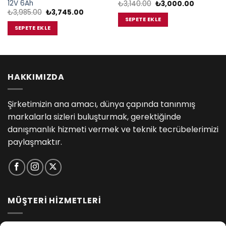
12V 6Ah
Orijinal
Şu
₺
3,140.00
₺
3,000.00
fiyat:
andaki
Orijinal
Şu
₺
3,985.00
₺
3,745.00
₺3,140.00.
fiyat:
fiyat:
andaki
SEPETE EKLE
₺3,000.0
₺3,985.00.
fiyat:
SEPETE EKLE
.
₺3,745.00.
HAKKIMIZDA
Şirketimizin ana amacı, dünya çapında tanınmış
markalarla sizleri buluşturmak, gerektiğinde
danışmanlık hizmeti vermek ve teknik tecrübelerimizi
paylaşmaktır.
MÜŞTERİ HİZMETLERİ