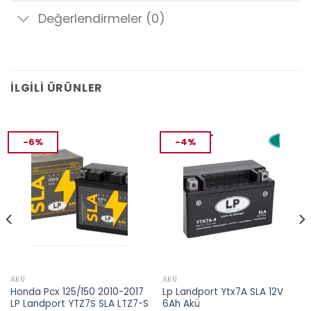
Değerlendirmeler (0)
İLGILI ÜRÜNLER
-6%
-4%
AKÜ
AKÜ
Honda Pcx 125/150 2010-2017
Lp Landport Ytx7A SLA 12V
LP Landport YTZ7S SLA LTZ7-S
6Ah Akü