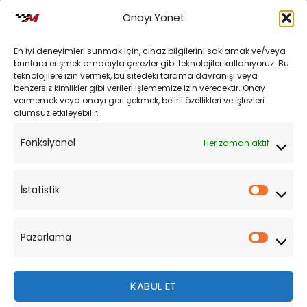
İptal ve İade Koşulları
Onayı Yönet
Kargo ve Teslimat
En iyi deneyimleri sunmak için, cihaz bilgilerini saklamak ve/veya
Kişisel Verilerin Korunması
bunlara erişmek amacıyla çerezler gibi teknolojiler kullanıyoruz. Bu
teknolojilere izin vermek, bu sitedeki tarama davranışı veya
Mesafeli Satış Sözleşmesi
benzersiz kimlikler gibi verileri işlememize izin verecektir. Onay
vermemek veya onayı geri çekmek, belirli özellikleri ve işlevleri
olumsuz etkileyebilir.
YARDIM
Fonksiyonel
Her zaman aktif
Müşteri Hizmetleri
Sipariş Takibi
İstatistik
İstatist
Sıkça Sorulan Sorular
Pazarlama
Pazarl
KABUL ET