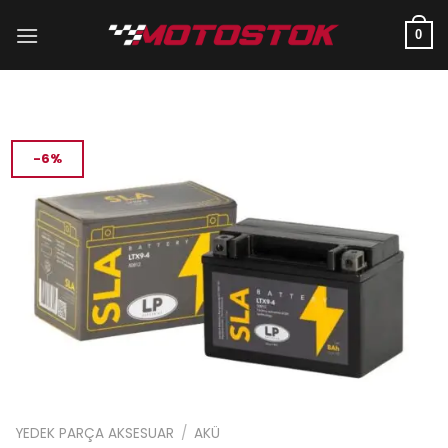
İçeriğe
atla
0
-6%
YEDEK PARÇA AKSESUAR
/
AKÜ