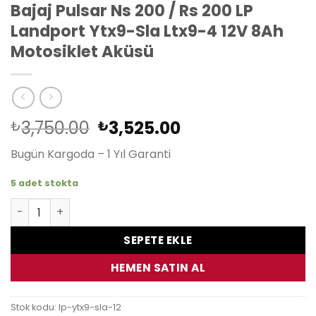
Bajaj Pulsar Ns 200 / Rs 200 LP
Landport Ytx9-Sla Ltx9-4 12V 8Ah
Motosiklet Aküsü
Orijinal
Şu
3,750.00
3,525.00
₺
₺
fiyat:
andaki
Bugün Kargoda – 1 Yıl Garanti
₺3,750.00.
fiyat:
₺3,525.00.
5 adet stokta
Bajaj Pulsar Ns 200 / Rs 200 LP Landport Ytx9-Sla Ltx9-4
SEPETE EKLE
HEMEN SATIN AL
Stok kodu:
lp-ytx9-sla-12