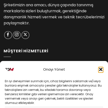
Şirketimizin ana amacı, dünya çapında tanınmış
markalarla sizleri buluşturmak, gerektiğinde
danışmanlık hizmeti vermek ve teknik tecrübelerimizi
paylaşmaktır.
MÜŞTERİ HİZMETLERİ
İptal ve İade Koşulları
Onayı Yönet
Kargo ve Teslimat
En iyi deneyimleri sunmak için, cihaz bilgilerini saklamak ve/veya
Kişisel Verilerin Korunması
bunlara erişmek amacıyla çerezler gibi teknolojiler kullanıyoruz. Bu
teknolojilere izin vermek, bu sitedeki tarama davranışı veya
Mesafeli Satış Sözleşmesi
benzersiz kimlikler gibi verileri işlememize izin verecektir. Onay
vermemek veya onayı geri çekmek, belirli özellikleri ve işlevleri
olumsuz etkileyebilir.
YARDIM