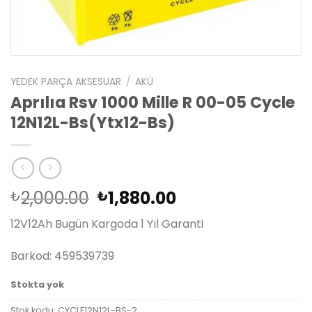
YEDEK PARÇA AKSESUAR
/
AKÜ
Aprılıa Rsv 1000 Mille R 00-05 Cycle
12N12L-Bs(Ytx12-Bs)
Orijinal
Şu
2,000.00
1,880.00
₺
₺
fiyat:
andaki
12V12Ah Bugün Kargoda 1 Yıl Garanti
₺2,000.00.
fiyat:
₺1,880.00.
Barkod: 459539739
Stokta yok
Stok kodu:
CYCLE12N12L-BS-2