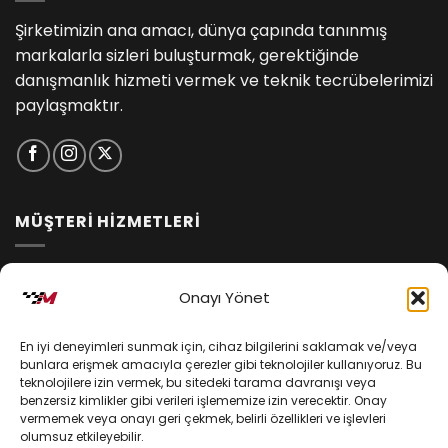
Şirketimizin ana amacı, dünya çapında tanınmış
markalarla sizleri buluşturmak, gerektiğinde
danışmanlık hizmeti vermek ve teknik tecrübelerimizi
paylaşmaktır.
MÜŞTERİ HİZMETLERİ
İptal ve İade Koşulları
Onayı Yönet
Kargo ve Teslimat
En iyi deneyimleri sunmak için, cihaz bilgilerini saklamak ve/veya
Kişisel Verilerin Korunması
bunlara erişmek amacıyla çerezler gibi teknolojiler kullanıyoruz. Bu
teknolojilere izin vermek, bu sitedeki tarama davranışı veya
Mesafeli Satış Sözleşmesi
benzersiz kimlikler gibi verileri işlememize izin verecektir. Onay
vermemek veya onayı geri çekmek, belirli özellikleri ve işlevleri
olumsuz etkileyebilir.