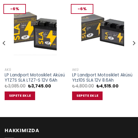
-6%
-6%
AKÜ
AKÜ
LP Landport Motosiklet Aküsü
LP Landport Motosiklet Aküsü
YTZ7S SLA LTZ7-S 12V 6Ah
Ytz10S SLA 12V 8.6Ah
Orijinal
Şu
Orijinal
Şu
₺
3,985.00
₺
3,745.00
₺
4,800.00
₺
4,515.00
fiyat:
andaki
fiyat:
andaki
₺3,985.00.
fiyat:
₺4,800.00.
fiyat:
SEPETE EKLE
SEPETE EKLE
00.
₺3,745.00.
₺4,515.00
HAKKIMIZDA